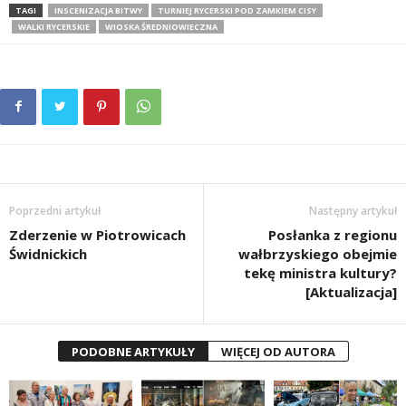
TAGI
INSCENIZACJA BITWY
TURNIEJ RYCERSKI POD ZAMKIEM CISY
WALKI RYCERSKIE
WIOSKA ŚREDNIOWIECZNA
Poprzedni artykuł
Następny artykuł
Zderzenie w Piotrowicach
Posłanka z regionu
Świdnickich
wałbrzyskiego obejmie
tekę ministra kultury?
[Aktualizacja]
PODOBNE ARTYKUŁY
WIĘCEJ OD AUTORA