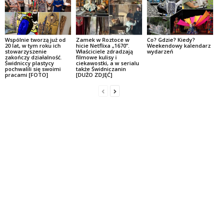
Wspólnie tworzą już od
Zamek w Roztoce w
Co? Gdzie? Kiedy?
20 lat, w tym roku ich
hicie Netflixa „1670”.
Weekendowy kalendarz
stowarzyszenie
Właściciele zdradzają
wydarzeń
zakończy działalność.
filmowe kulisy i
Świdniccy plastycy
ciekawostki, a w serialu
pochwalili się swoimi
także Świdniczanin
pracami [FOTO]
[DUŻO ZDJĘĆ]