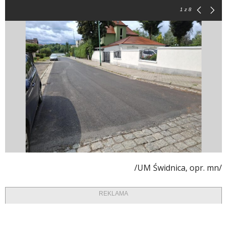
1
z 8
/UM Świdnica, opr. mn/
REKLAMA