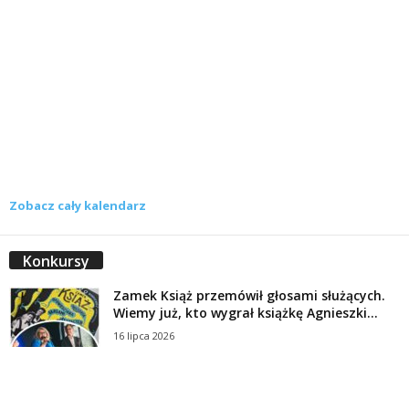
Zobacz cały kalendarz
Konkursy
Zamek Książ przemówił głosami służących.
Wiemy już, kto wygrał książkę Agnieszki...
16 lipca 2026
Historie służących Zamku Książ. Wygraj
najnowszą książkę Świdniczanki Agnieszki