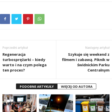
Poprzedni artykuł
Następny artykuł
Regeneracja
Szykuje się weekend z
turbosprężarki – kiedy
filmem i zabawą. Piknik w
warto i na czym polega
świdnickim Parku
ten proces?
Centralnym
PODOBNE ARTYKUŁY
WIĘCEJ OD AUTORA