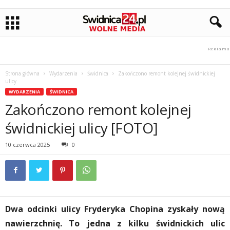
Strona główna
Wydarzenia
Świdnica
Zakończono remont kolejnej świdnickiej
ulicy
WYDARZENIA
ŚWIDNICA
Zakończono remont kolejnej
świdnickiej ulicy [FOTO]
10 czerwca 2025
0
Dwa odcinki ulicy Fryderyka Chopina zyskały nową
nawierzchnię. To jedna z kilku świdnickich ulic