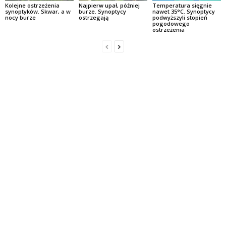
Kolejne ostrzeżenia
Najpierw upał, później
Temperatura sięgnie
synoptyków. Skwar, a w
burze. Synoptycy
nawet 35°C. Synoptycy
nocy burze
ostrzegają
podwyższyli stopień
pogodowego
ostrzeżenia