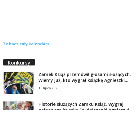
Zobacz cały kalendarz
Konkursy
Zamek Książ przemówił głosami służących.
Wiemy już, kto wygrał książkę Agnieszki...
16 lipca 2026
Historie służących Zamku Książ. Wygraj
najnowszą książkę Świdniczanki Agnieszki
Dobkiewicz
5 lipca 2026