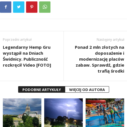
Poprzedni artykuł
Następny artykuł
Legendarny Hemp Gru
Ponad 2 mln złotych na
wystąpił na Dniach
doposażenie i
Świdnicy. Publiczność
modernizację placów
rozkręcił Video [FOTO]
zabaw. Sprawdź, gdzie
trafią środki
PODOBNE ARTYKUŁY
WIĘCEJ OD AUTORA