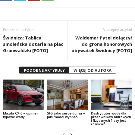
Poprzedni artykuł
Następny artykuł
Świdnica: Tablica
Waldemar Pytel dołączył
smoleńska dotarła na plac
do grona honorowych
Grunwaldzki [FOTO]
obywateli Świdnicy [FOTO]
PODOBNE ARTYKUŁY
WIĘCEJ OD AUTORA
Mazda CX-5 – opinie i
Stół jako serce domu –
Dystrybutor wody dla
typowe wady
jaki model wybrać?
pracowników biurowych
i fizycznych ? czy jest
różnica?