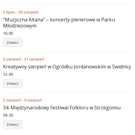
5
lipiec
-
30
sierpień
"Muzyczna Altana" – koncerty plenerowe w Parku
Młodzieżowym
16
:
00
Zobacz
3
sierpień
-
31
sierpień
Kreatywny sierpień w Ogródku Jordanowskim w Świdnicy
12
:
00
Zobacz
5
sierpień
-
9
sierpień
34. Międzynarodowy Festiwal Folkloru w Strzegomiu
09
:
30
Zobacz