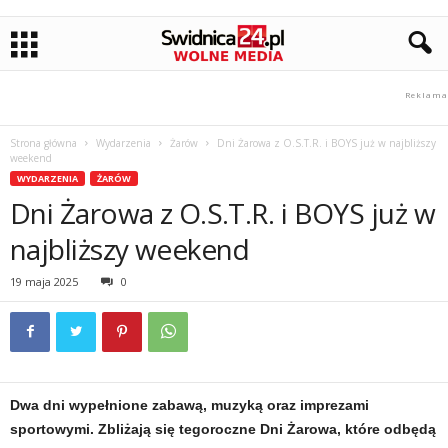
Strona główna
Wydarzenia
Żarów
Dni Żarowa z O.S.T.R. i BOYS już w najbliższy
weekend
WYDARZENIA
ŻARÓW
Dni Żarowa z O.S.T.R. i BOYS już w
najbliższy weekend
19 maja 2025
0
Dwa dni wypełnione zabawą, muzyką oraz imprezami
sportowymi. Zbliżają się tegoroczne Dni Żarowa, które odbędą