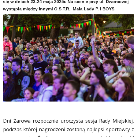
się w dniach 23-24 maja 2025r. Na scenie przy ul. Dworcowej
wystąpią między innymi O.S.T.R., Mała Lady P. i BOYS.
Dni Żarowa rozpocznie uroczysta sesja Rady Miejskiej,
podczas której nagrodzeni zostaną najlepsi sportowcy z