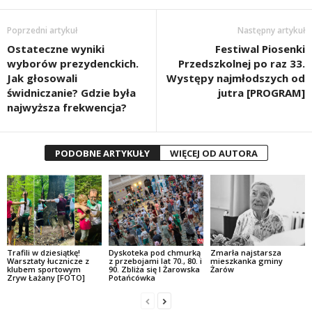
Poprzedni artykuł
Następny artykuł
Ostateczne wyniki
Festiwal Piosenki
wyborów prezydenckich.
Przedszkolnej po raz 33.
Jak głosowali
Występy najmłodszych od
świdniczanie? Gdzie była
jutra [PROGRAM]
najwyższa frekwencja?
PODOBNE ARTYKUŁY
WIĘCEJ OD AUTORA
Trafili w dziesiątkę!
Dyskoteka pod chmurką
Zmarła najstarsza
Warsztaty łucznicze z
z przebojami lat 70., 80. i
mieszkanka gminy
klubem sportowym
90. Zbliża się I Żarowska
Żarów
Zryw Łażany [FOTO]
Potańcówka