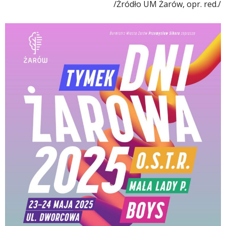
/Źródło UM Żarów, opr. red./