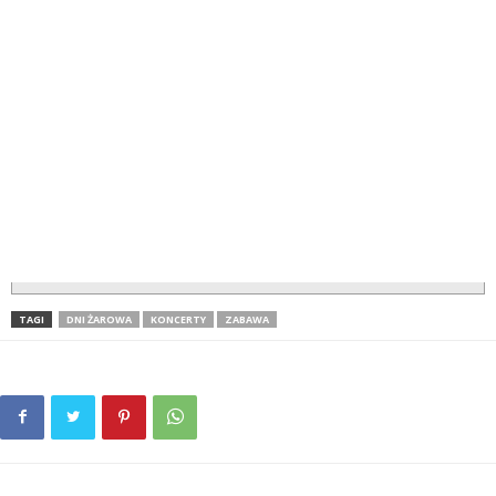
TAGI
DNI ŻAROWA
KONCERTY
ZABAWA