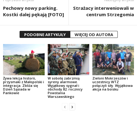
Pechowy nowy parking.
Strażacy interweniowali w
Kostki dalej pękają [FOTO]
centrum Strzegomia
PODOBNE ARTYKUŁY
WIĘCEJ OD AUTORA
W sobotę zabrzmią
Zieloni Mokrzeszów i
Żywa lekcja historii,
syreny alarmowe.
uczestnicy WTZ
przysmaki z Małopolski i
Wyjątkowy sygnał i
połączyli siły. Wyjątkowa
integracja. Zbliża się
obchody 82. rocznicy
akcja na boisku
Dzień Sąsiada w
Powstania
Pankowie
Warszawskiego