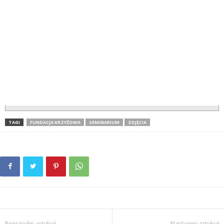
TAGI
FUNDACJA KRZYŻOWA
SEMINARIUM
ZDJĘCIA
Poprzedni artykuł
Następny artykuł