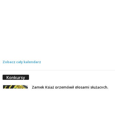
Zobacz cały kalendarz
Konkursy
Zamek Książ przemówił głosami służących.
Wiemy już, kto wygrał książkę Agnieszki...
16 lipca 2026
Historie służących Zamku Książ. Wygraj