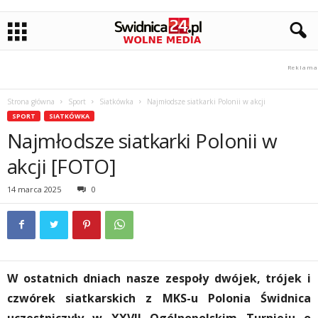
Strona główna
Sport
Siatkówka
Najmłodsze siatkarki Polonii w akcji
SPORT
SIATKÓWKA
Najmłodsze siatkarki Polonii w
akcji [FOTO]
14 marca 2025
0
W ostatnich dniach nasze zespoły dwójek, trójek i
czwórek siatkarskich z MKS-u Polonia Świdnica