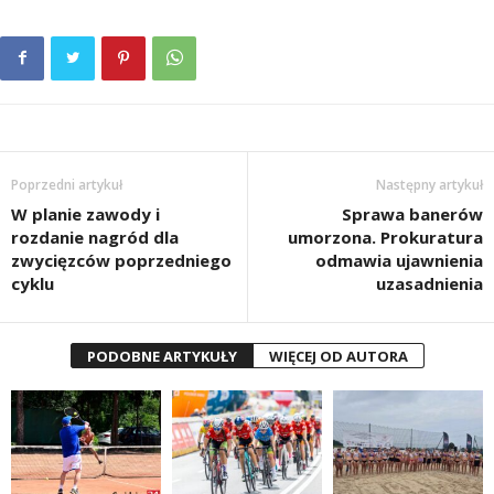
Poprzedni artykuł
Następny artykuł
W planie zawody i
Sprawa banerów
rozdanie nagród dla
umorzona. Prokuratura
zwycięzców poprzedniego
odmawia ujawnienia
cyklu
uzasadnienia
PODOBNE ARTYKUŁY
WIĘCEJ OD AUTORA