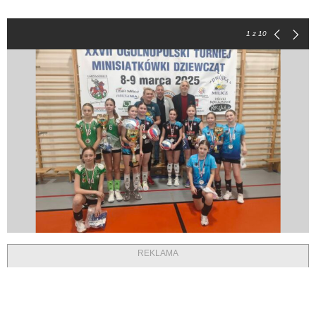
1
z 10
REKLAMA