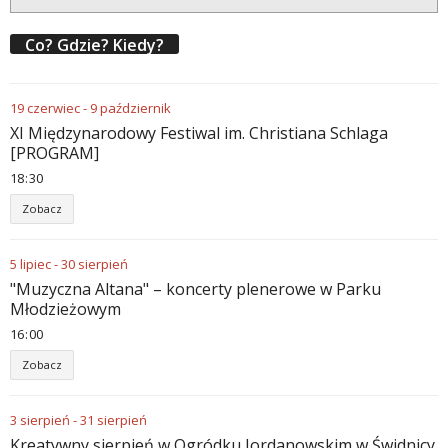
Co? Gdzie? Kiedy?
19
czerwiec
-
9
październik
XI Międzynarodowy Festiwal im. Christiana Schlaga
[PROGRAM]
18
:
30
Zobacz
5
lipiec
-
30
sierpień
"Muzyczna Altana" – koncerty plenerowe w Parku
Młodzieżowym
16
:
00
Zobacz
3
sierpień
-
31
sierpień
Kreatywny sierpień w Ogródku Jordanowskim w Świdnicy