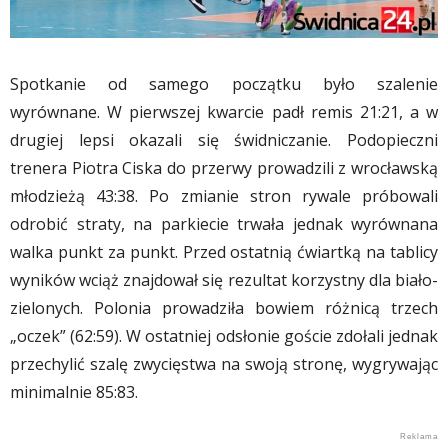
Spotkanie od samego początku było szalenie
wyrównane. W pierwszej kwarcie padł remis 21:21, a w
drugiej lepsi okazali się świdniczanie. Podopieczni
trenera Piotra Ciska do przerwy prowadzili z wrocławską
młodzieżą 43:38. Po zmianie stron rywale próbowali
odrobić straty, na parkiecie trwała jednak wyrównana
walka punkt za punkt. Przed ostatnią ćwiartką na tablicy
wyników wciąż znajdował się rezultat korzystny dla biało-
zielonych. Polonia prowadziła bowiem różnicą trzech
„oczek” (62:59). W ostatniej odsłonie goście zdołali jednak
przechylić szalę zwycięstwa na swoją stronę, wygrywając
minimalnie 85:83.