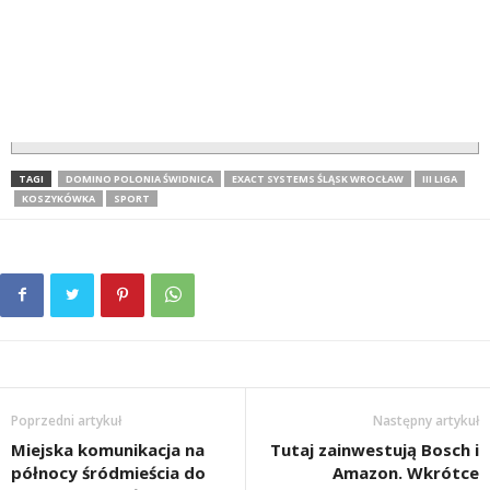
TAGI
DOMINO POLONIA ŚWIDNICA
EXACT SYSTEMS ŚLĄSK WROCŁAW
III LIGA
KOSZYKÓWKA
SPORT
Poprzedni artykuł
Następny artykuł
Miejska komunikacja na
Tutaj zainwestują Bosch i
północy śródmieścia do
Amazon. Wkrótce