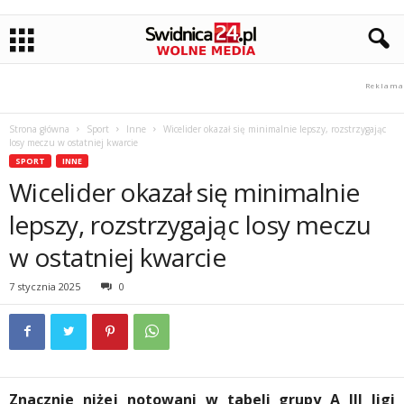
Strona główna
Sport
Inne
Wicelider okazał się minimalnie lepszy, rozstrzygając
losy meczu w ostatniej kwarcie
SPORT
INNE
Wicelider okazał się minimalnie
lepszy, rozstrzygając losy meczu
w ostatniej kwarcie
7 stycznia 2025
0
Znacznie niżej notowani w tabeli grupy A III ligi