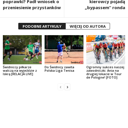
poprawki? Padł wniosek o
kierowcy pojadą
przeniesienie przystanków
„bypassem” ronda
PODOBNE ARTYKUŁY
WIĘCEJ OD AUTORA
Świdniccy piłkarze
Do Świdnicy zawita
Ogromny sukces naszej
walczą na wyjeździe z
Polska Liga Tenisa
zawodniczki. Ania na
Iskrą [RELACJA LIVE]
drugiej lokacie w Tour
de Pologne! [FOTO]