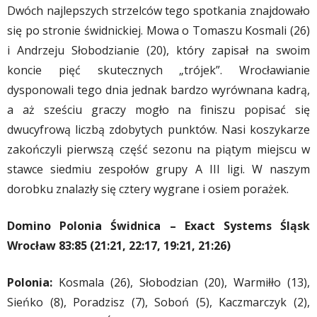
Dwóch najlepszych strzelców tego spotkania znajdowało
się po stronie świdnickiej. Mowa o Tomaszu Kosmali (26)
i Andrzeju Słobodzianie (20), który zapisał na swoim
koncie pięć skutecznych „trójek”. Wrocławianie
dysponowali tego dnia jednak bardzo wyrównana kadrą,
a aż sześciu graczy mogło na finiszu popisać się
dwucyfrową liczbą zdobytych punktów. Nasi koszykarze
zakończyli pierwszą część sezonu na piątym miejscu w
stawce siedmiu zespołów grupy A III ligi. W naszym
dorobku znalazły się cztery wygrane i osiem porażek.
Domino Polonia Świdnica – Exact Systems Śląsk
Wrocław 83:85 (21:21, 22:17, 19:21, 21:26)
Polonia:
Kosmala (26), Słobodzian (20), Warmiłło (13),
Sieńko (8), Poradzisz (7), Soboń (5), Kaczmarczyk (2),