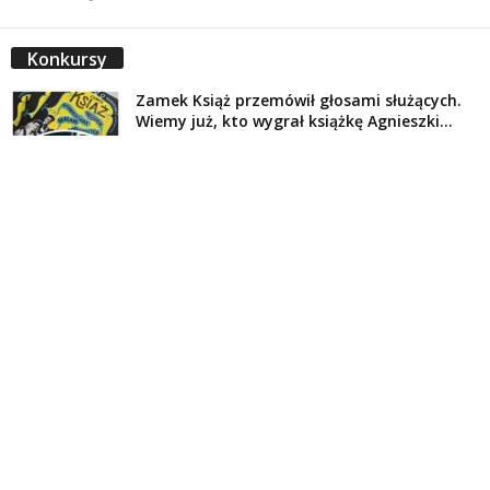
Konkursy
Zamek Książ przemówił głosami służących.
Wiemy już, kto wygrał książkę Agnieszki...
16 lipca 2026
Historie służących Zamku Książ. Wygraj
najnowszą książkę Świdniczanki Agnieszki
Dobkiewicz
5 lipca 2026
Polityka prywatności
Kontakt
© Wydawca: Portal Swidnica24.pl, Marek Kowalski, Rynek 33/4, 58-100 Świdnica.
Redakcja Swidnica24.pl zastrzega sobie prawo do redagowania
niezamawianych, nadesłanych tekstów.
Redakcja nie odpowiada za treść publikowanych reklam i
artykułów sponsorowanych.