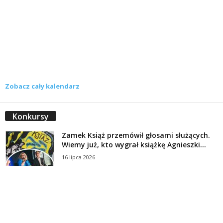
Zobacz cały kalendarz
Konkursy
Zamek Książ przemówił głosami służących.
Wiemy już, kto wygrał książkę Agnieszki...
16 lipca 2026
Historie służących Zamku Książ. Wygraj
najnowszą książkę Świdniczanki Agnieszki
Dobkiewicz
5 lipca 2026