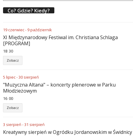
Co? Gdzie? Kiedy?
19
czerwiec
-
9
październik
XI Międzynarodowy Festiwal im. Christiana Schlaga
[PROGRAM]
18
:
30
Zobacz
5
lipiec
-
30
sierpień
"Muzyczna Altana" – koncerty plenerowe w Parku
Młodzieżowym
16
:
00
Zobacz
3
sierpień
-
31
sierpień
Kreatywny sierpień w Ogródku Jordanowskim w Świdnicy