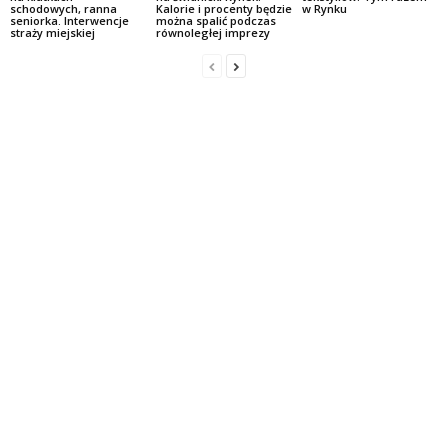
schodowych, ranna
Kalorie i procenty będzie
w Rynku
seniorka. Interwencje
można spalić podczas
straży miejskiej
równoległej imprezy