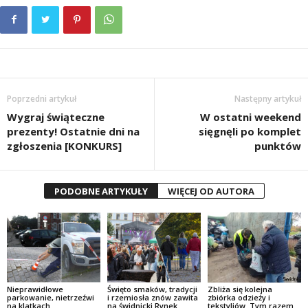
Poprzedni artykuł
Następny artykuł
Wygraj świąteczne
W ostatni weekend
prezenty! Ostatnie dni na
sięgnęli po komplet
zgłoszenia [KONKURS]
punktów
PODOBNE ARTYKUŁY
WIĘCEJ OD AUTORA
Nieprawidłowe
Święto smaków, tradycji
Zbliża się kolejna
parkowanie, nietrzeźwi
i rzemiosła znów zawita
zbiórka odzieży i
na klatkach
na świdnicki Rynek.
tekstyliów. Tym razem