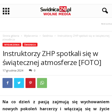
Strona główna
Wydarzenia
Świdnica
Instruktorzy ZHP spotkali się w świątecznej
atmosferze
WYDARZENIA
ŚWIDNICA
Instruktorzy ZHP spotkali się w
świątecznej atmosferze [FOTO]
17 grudnia 2024
0
Na co dzień z pasją zajmują się wychowaniem
nowych pokoleń harcerzy i włączają się w życie