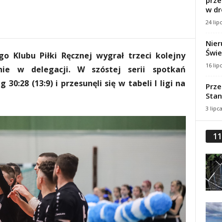
prze
w dr
24 lip
Nier
Świe
o Klubu Piłki Ręcznej wygrał trzeci kolejny
16 lip
ie w delegacji. W szóstej serii spotkań
30:28 (13:9) i przesunęli się w tabeli I ligi na
Prze
Stan
3 lipc
11