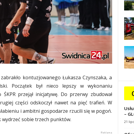
m zabrakło kontuzjowanego Łukasza Czynszaka, a
ielski. Początek był nieco lepszy w wykonaniu
o ŚKPR przejął inicjatywę. Do przerwy zbudował
ugiej części odskoczył nawet na pięć trafień. W
Usłu
łabieniu i ambitni gospodarze rzucili się w pogoń.
– GL
k wydrzeć sobie trzech punktów.
21 lip