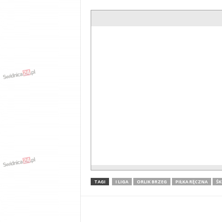
TAGI
I LIGA
ORLIK BRZEG
PIŁKA RĘCZNA
ŚK