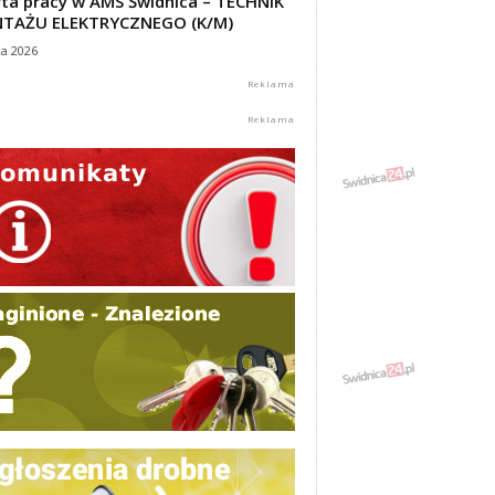
ta pracy w AMS Świdnica – TECHNIK
TAŻU ELEKTRYCZNEGO (K/M)
ca 2026