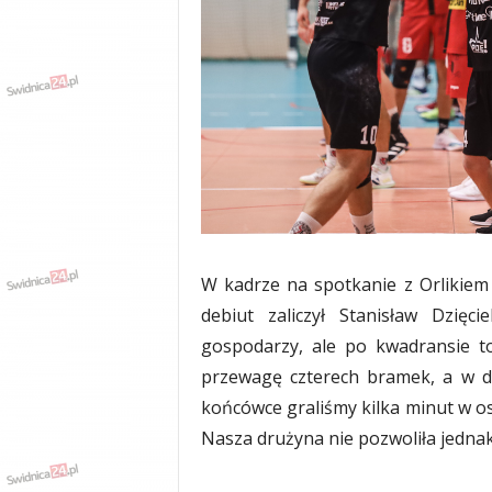
w
k
a
,
k
u
l
t
u
r
a
,
p
W kadrze na spotkanie z Orlikie
o
debiut zaliczył Stanisław Dzięc
l
gospodarzy, ale po kwadransie t
i
t
przewagę czterech bramek, a w dr
y
końcówce graliśmy kilka minut w os
k
Nasza drużyna nie pozwoliła jedna
a
,
w