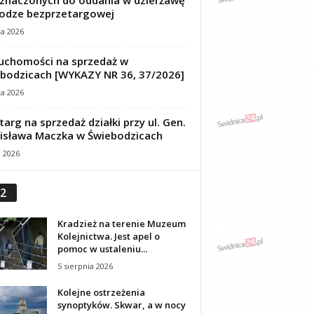
znaczonych do oddania w dzierżawę
odze bezprzetargowej
ca 2026
uchomości na sprzedaż w
bodzicach [WYKAZY NR 36, 37/2026]
ca 2026
targ na sprzedaż działki przy ul. Gen.
isława Maczka w Świebodzicach
a 2026
2
Kradzież na terenie Muzeum
Kolejnictwa. Jest apel o
pomoc w ustaleniu...
5 sierpnia 2026
Kolejne ostrzeżenia
synoptyków. Skwar, a w nocy