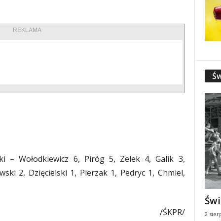
REKLAMA
Św
 – Wołodkiewicz 6, Piróg 5, Zelek 4, Galik 3,
wski 2, Dzięcielski 1, Pierzak 1, Pedryc 1, Chmiel,
Świ
/ŚKPR/
2 sier