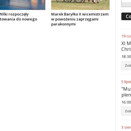
ilki rozpoczęły
Marek Baryłko II wicemistrzem
Co
towania do nowego
w powożeniu zaprzęgami
parakonnymi
19
cz
XI M
Chri
18
:
30
Zob
5
lipi
"Muz
ple
16
:
00
Zob
3
sie