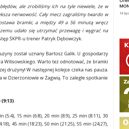
Ofer
MON
łędów, ale zrobiliśmy ich na tyle niewiele, że w
14 lip
iększa nerwowość. Cały mecz zagraliśmy twardo w
ostawa bramki, a między 49 a 56 minutą wręcz
 czemu udało się utrzymać przewagę i wygrać na
tęp ŚKPR-u trener Patryk Dębowczyk.
użyny został uznany Bartosz Galik. U gospodarzy
a Wilisowskiego. Warto też odnotować, że bramki
ej drużyny! W następnej kolejce czeka nas pauza.
 w Dzierżoniowie w Żagwią. To zaległe spotkanie
 (9:13)
n (5:4), 15 min (6:8), 20 min (8:9), 25 min (8:11), 30
4:18), 45 min (18:23), 50 min (21:25), 55 min (24;27),