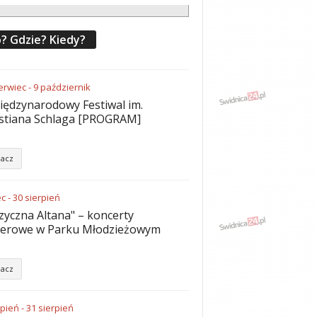
? Gdzie? Kiedy?
erwiec
-
9
październik
iędzynarodowy Festiwal im.
stiana Schlaga [PROGRAM]
acz
ec
-
30
sierpień
yczna Altana" – koncerty
nerowe w Parku Młodzieżowym
acz
rpień
-
31
sierpień