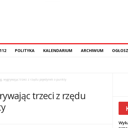
112
POLITYKA
KALENDARIUM
ARCHIWUM
OGŁOSZ
eg, wygrywając trzeci z rzędu pojedynek o punkty
rywając trzeci z rzędu
ty
Wyka