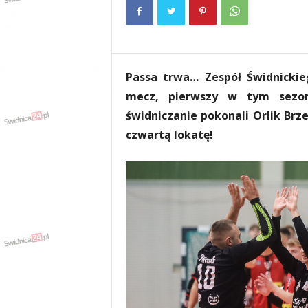
e
n
i
a
,
Passa trwa… Zespół Świdnickieg
i
n
mecz, pierwszy w tym sezon
f
świdniczanie pokonali Orlik Brzeg 
o
czwartą lokatę!
r
m
a
c
j
e
,
r
o
z
r
y