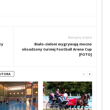
Następny artykuł
zy
Biało-zieloni wygrywają mocno
obsadzony turniej Football Arena Cup
[FOTO]
AUTORA