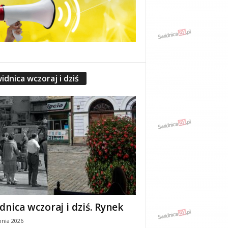
idnica wczoraj i dziś
dnica wczoraj i dziś. Rynek
pnia 2026