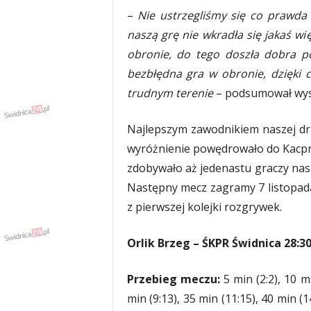
y
–
Nie ustrzegliśmy się co prawda b
w
naszą grę nie wkradła się jakaś w
i
obronie, do tego doszła dobra p
a
d
bezbłędna gra w obronie, dzięki
y
trudnym terenie
– podsumował wys
,
w
Najlepszym zawodnikiem naszej dr
y
p
wyróżnienie powędrowało do Kacpr
a
zdobywało aż jedenastu graczy nasz
d
Następny mecz zagramy 7 listopada
k
i
z pierwszej kolejki rozgrywek.
Orlik Brzeg – ŚKPR Świdnica 28:30
Przebieg meczu:
5 min (2:2), 10 mi
min (9:13), 35 min (11:15), 40 min (1