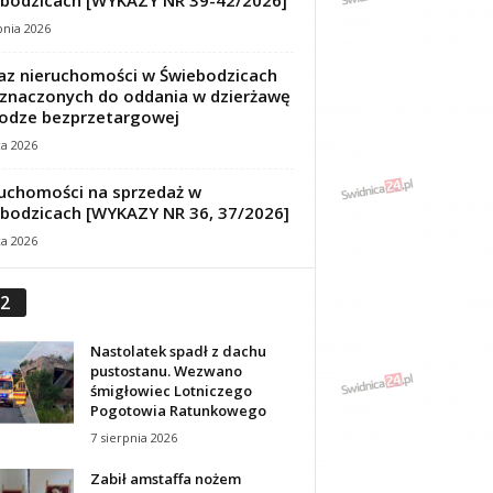
bodzicach [WYKAZY NR 39-42/2026]
pnia 2026
z nieruchomości w Świebodzicach
znaczonych do oddania w dzierżawę
odze bezprzetargowej
ca 2026
uchomości na sprzedaż w
bodzicach [WYKAZY NR 36, 37/2026]
ca 2026
2
Nastolatek spadł z dachu
pustostanu. Wezwano
śmigłowiec Lotniczego
Pogotowia Ratunkowego
7 sierpnia 2026
Zabił amstaffa nożem