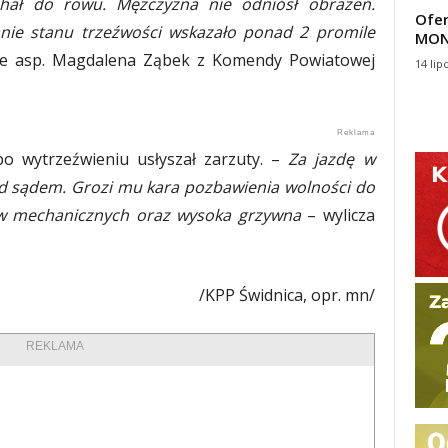
hał do rowu. Mężczyzna nie odniósł obrażeń.
Ofer
ie stanu trzeźwości wskazało ponad 2 promile
MON
e asp. Magdalena Ząbek z Komendy Powiatowej
14 lip
o wytrzeźwieniu usłyszał zarzuty. –
Za jazdę w
ed sądem. Grozi mu kara pozbawienia wolności do
ów mechanicznych oraz wysoka grzywna
– wylicza
/KPP Świdnica, opr. mn/
REKLAMA