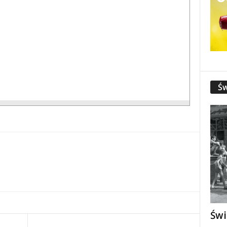
Św
Świ