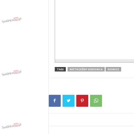
TAGI
NIETRZEŹWY KIEROWCA
NOWICE