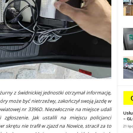
urny z świdnickiej jednostki otrzymał informację,
óry może być nietrzeźwy, zakończył swoją jazdę w
iatowej nr 3396D. Niezwłocznie na miejsce udali
Usłu
i zgłoszenie. Jak ustalili na miejscu policjanci
– GL
krętu nie trafił w zjazd na Nowice, stracił za to
21 lip