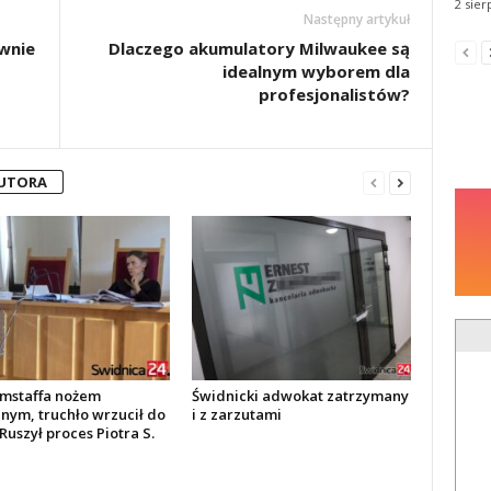
2 sier
Następny artykuł
wnie
Dlaczego akumulatory Milwaukee są
idealnym wyborem dla
profesjonalistów?
AUTORA
amstaffa nożem
Świdnicki adwokat zatrzymany
nym, truchło wrzucił do
i z zarzutami
Ruszył proces Piotra S.