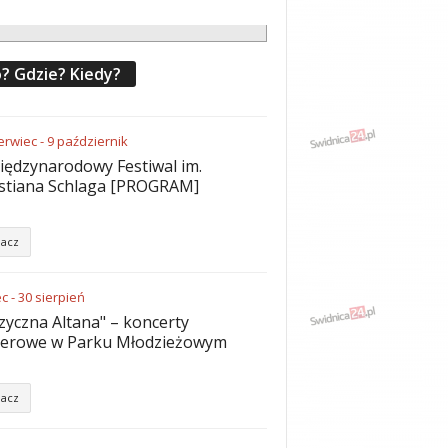
? Gdzie? Kiedy?
erwiec
-
9
październik
iędzynarodowy Festiwal im.
stiana Schlaga [PROGRAM]
acz
ec
-
30
sierpień
yczna Altana" – koncerty
nerowe w Parku Młodzieżowym
acz