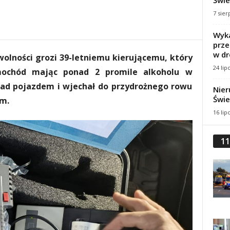
Świe
7 sier
Wyka
prze
w dr
wolności grozi 39-letniemu kierującemu, który
24 lip
mochód mając ponad 2 promile alkoholu w
nad pojazdem i wjechał do przydrożnego rowu
Nier
Świe
ym.
16 lip
11