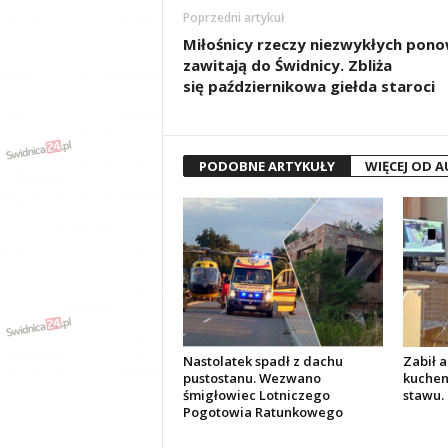
Poprzedni artykuł
Miłośnicy rzeczy niezwykłych pono
zawitają do Świdnicy. Zbliża
się październikowa giełda staroci
PODOBNE ARTYKUŁY
WIĘCEJ OD 
Nastolatek spadł z dachu
Zabił 
pustostanu. Wezwano
kuchen
śmigłowiec Lotniczego
stawu. 
Pogotowia Ratunkowego