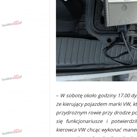
w
k
a
,
k
u
l
t
u
r
a
,
p
o
l
–
W sobotę około godziny 17.00 dyż
i
że kierujący pojazdem marki VW, kt
t
y
przydrożnym rowie przy drodze pow
k
się funkcjonariusze i potwierdzil
a
kierowca VW chcąc wykonać manewr s
,
w