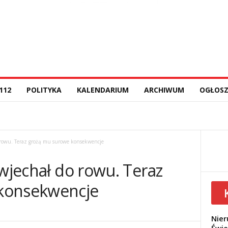
112
POLITYKA
KALENDARIUM
ARCHIWUM
OGŁOSZ
o rowu. Teraz grożą mu surowe konsekwencje
 wjechał do rowu. Teraz
konsekwencje
Nier