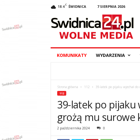
C
18.4
ŚWIDNICA
7 SIERPNIA 2026
S
w
i
d
n
i
c
KOMUNIKATY
WYDARZENIA
a
2
4
.
p
Strona główna
112
39-latek po pijaku wjechał d
l
112
–
39-latek po pijaku
w
y
grożą mu surowe 
d
a
2 października 2024
0
r
z