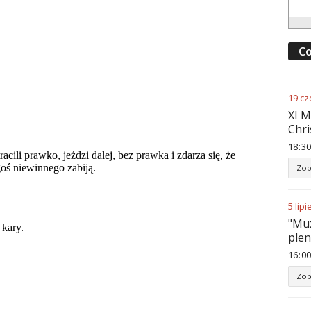
Co
19
cz
XI M
Chri
18
:
30
Zob
5
lipi
"Muz
ple
16
:
00
Zob