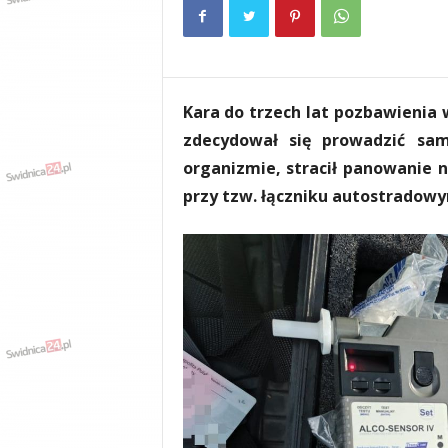
e
n
i
a
,
Kara do trzech lat pozbawienia 
i
n
zdecydował się prowadzić sa
f
organizmie, stracił panowanie 
o
przy tzw. łączniku autostradow
r
m
a
c
j
e
,
r
o
z
r
y