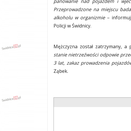
panowanie nad pojazdem i wjec
y
Przeprowadzone na miejscu badan
w
alkoholu w organizmie
– informuj
i
a
Policji w Świdnicy.
d
y
,
Mężczyzna został zatrzymany, a p
w
y
stanie nietrzeźwości odpowie prz
p
3 lat, zakaz prowadzenia pojazd
a
Ząbek.
d
k
i