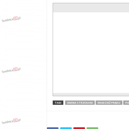
TAGI
GMINA STRZEGOM
KRADZIEŻ PRĄDU
PO