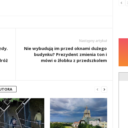
Następny artykuł
zdy.
Nie wybudują im przed oknami dużego
budynku? Prezydent zmienia ton i
dróż
mówi o żłobku z przedszkolem
AUTORA