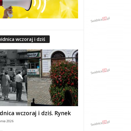
idnica wczoraj i dziś
dnica wczoraj i dziś. Rynek
pnia 2026