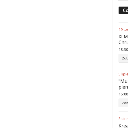
Co
19
cz
XI M
Chri
18
:
30
Zob
5
lipi
"Muz
ple
16
:
00
Zob
3
sie
Krea