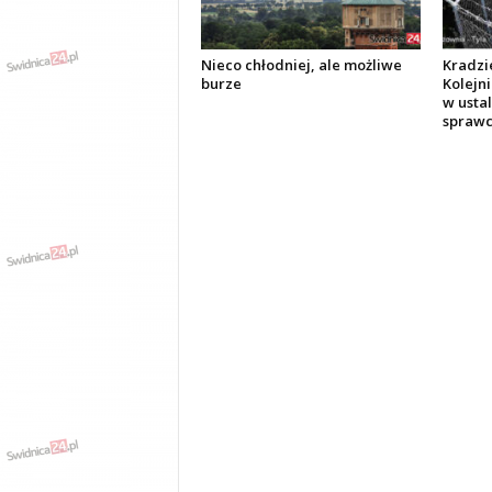
Nieco chłodniej, ale możliwe
Kradzi
burze
Kolejni
w usta
sprawc