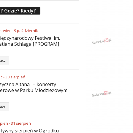
? Gdzie? Kiedy?
erwiec
-
9
październik
iędzynarodowy Festiwal im.
stiana Schlaga [PROGRAM]
acz
ec
-
30
sierpień
yczna Altana" – koncerty
nerowe w Parku Młodzieżowym
acz
rpień
-
31
sierpień
tywny sierpień w Ogródku