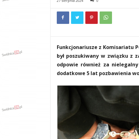
27 sierpnia 2024
0
e
n
i
a
,
i
n
Funkcjonariusze z Komisariatu P
f
o
był poszukiwany w związku z z
r
odpowie również za nielegalny
m
dodatkowe 5 lat pozbawienia wo
a
c
j
e
,
r
o
z
r
y