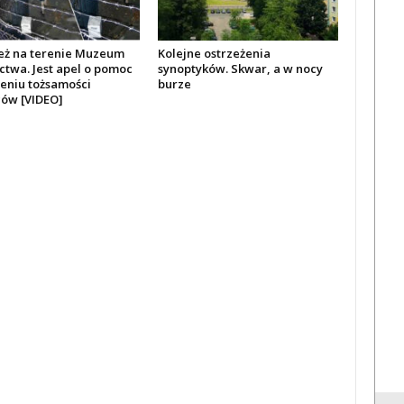
eż na terenie Muzeum
Kolejne ostrzeżenia
ctwa. Jest apel o pomoc
synoptyków. Skwar, a w nocy
leniu tożsamości
burze
ów [VIDEO]