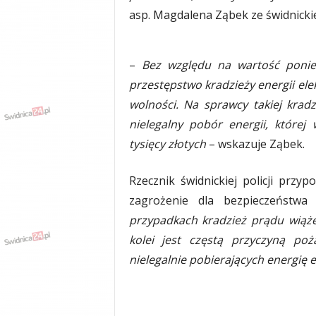
y
asp. Magdalena Ząbek ze świdnickiej 
w
i
a
–
Bez względu na wartość poniesi
d
przestępstwo kradzieży energii elek
y
,
wolności. Na sprawcy takiej kradz
w
nielegalny pobór energii, które
y
tysięcy złotych
– wskazuje Ząbek.
p
a
d
Rzecznik świdnickiej policji przy
k
zagrożenie dla bezpieczeństw
i
przypadkach kradzież prądu wiąże 
kolei jest częstą przyczyną p
nielegalnie pobierających energię 