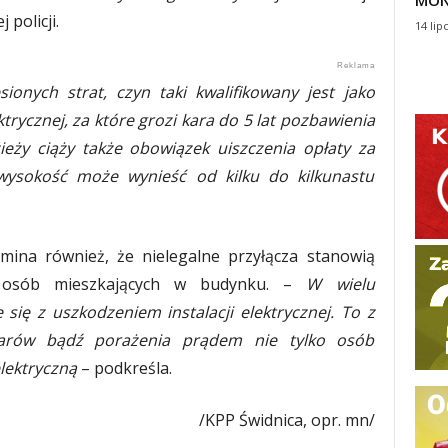
MON
policji.
14 lip
onych strat, czyn taki kwalifikowany jest jako
trycznej, za które grozi kara do 5 lat pozbawienia
ieży ciąży także obowiązek uiszczenia opłaty za
j wysokość może wynieść od kilku do kilkunastu
pomina również, że nielegalne przyłącza stanowią
a osób mieszkających w budynku. –
W wielu
się z uszkodzeniem instalacji elektrycznej. To z
ożarów bądź porażenia prądem nie tylko osób
elektryczną
– podkreśla.
/KPP Świdnica, opr. mn/