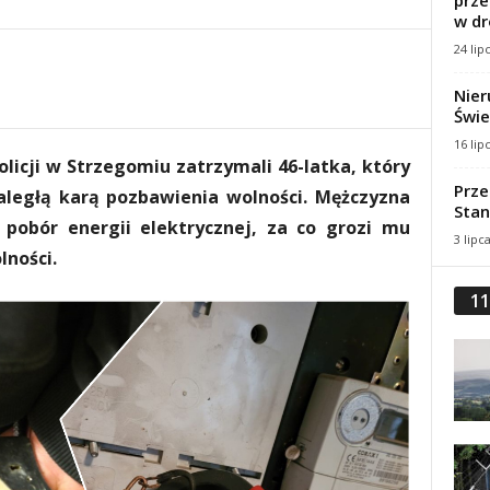
prze
w dr
24 lip
Nier
Świe
16 lip
olicji w Strzegomiu zatrzymali 46-latka, który
Prze
aległą karą pozbawienia wolności. Mężczyzna
Stan
 pobór energii elektrycznej, za co grozi mu
3 lipc
lności.
11