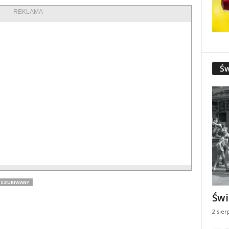
REKLAMA
Św
SZUKIWANY
Świ
2 sier