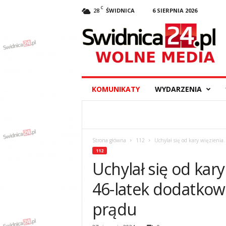
C
28
ŚWIDNICA
6 SIERPNIA 2026
S
w
i
d
n
i
c
KOMUNIKATY
WYDARZENIA
a
2
4
.
p
Strona główna
112
Uchylał się od kary więzieni
l
112
–
Uchylał się od kar
w
y
46-latek dodatkow
d
a
prądu
r
z