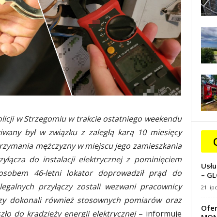
licji w Strzegomiu w trakcie ostatniego weekendu
kiwany był w związku z zaległą karą 10 miesięcy
trzymania mężczyzny w miejscu jego zamieszkania
yłącza do instalacji elektrycznej z pominięciem
Usłu
sobem 46-letni lokator doprowadził prąd do
– GL
legalnych przyłączy zostali wezwani pracownicy
21 lip
órzy dokonali również stosownych pomiarów oraz
Ofer
zło do kradzieży energii elektrycznej
– informuje