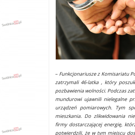
w
k
a
,
k
u
l
t
u
r
a
,
–
Funkcjonariusze z Komisariatu Po
p
zatrzymali 46-latka , który poszu
o
l
pozbawienia wolności. Podczas za
i
mundurowi ujawnili nielegalne prz
t
urządzeń pomiarowych. Tym spo
y
k
mieszkania. Do zlikwidowania nie
a
firmy dostarczającej energię, kt
,
potwierdzili, że w tym miejscu dos
w