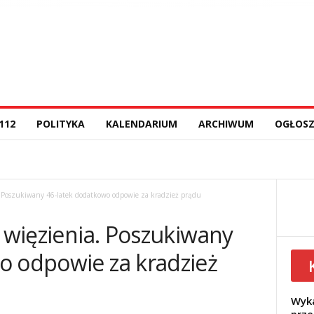
112
POLITYKA
KALENDARIUM
ARCHIWUM
OGŁOSZ
a. Poszukiwany 46-latek dodatkowo odpowie za kradzież prądu
y więzienia. Poszukiwany
o odpowie za kradzież
Wyka