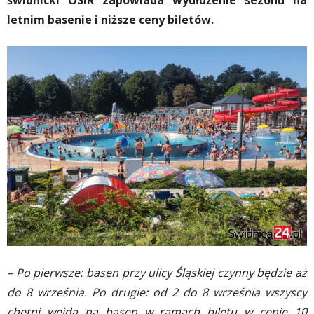
świdnicki OSiR zapowiada wydłużenie sezonu na
letnim basenie i niższe ceny biletów.
– Po pierwsze: basen przy ulicy Śląskiej czynny będzie aż
do 8 września. Po drugie: od 2 do 8 września wszyscy
chętni wejdą na basen w ramach biletu w cenie 10