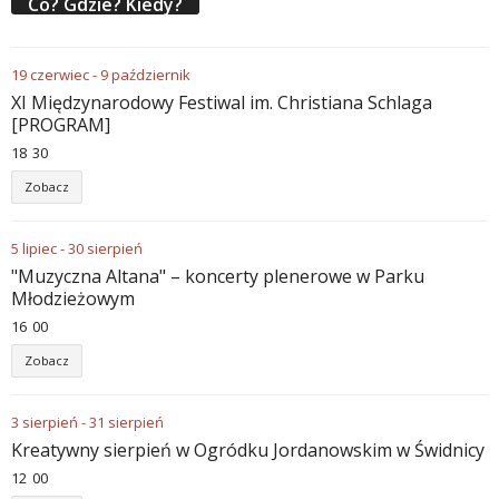
Co? Gdzie? Kiedy?
19
czerwiec
-
9
październik
XI Międzynarodowy Festiwal im. Christiana Schlaga
[PROGRAM]
18
:
30
Zobacz
5
lipiec
-
30
sierpień
"Muzyczna Altana" – koncerty plenerowe w Parku
Młodzieżowym
16
:
00
Zobacz
3
sierpień
-
31
sierpień
Kreatywny sierpień w Ogródku Jordanowskim w Świdnicy
12
:
00