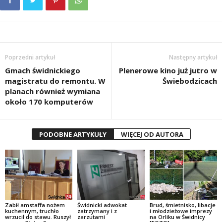
Poprzedni artykuł
Następny artykuł
Gmach świdnickiego
Plenerowe kino już jutro w
magistratu do remontu. W
Świebodzicach
planach również wymiana
około 170 komputerów
PODOBNE ARTYKUŁY
WIĘCEJ OD AUTORA
Zabił amstaffa nożem
Świdnicki adwokat
Brud, śmietnisko, libacje
kuchennym, truchło
zatrzymany i z
i młodzieżowe imprezy
wrzucił do stawu. Ruszył
zarzutami
na Orliku w Świdnicy