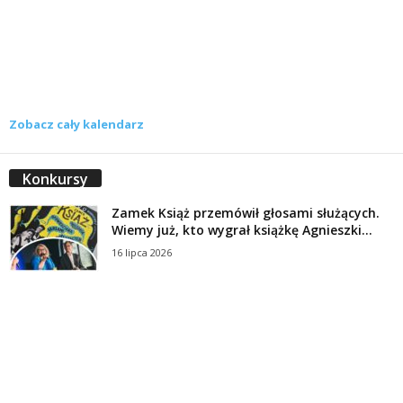
Zobacz cały kalendarz
Konkursy
Zamek Książ przemówił głosami służących.
Wiemy już, kto wygrał książkę Agnieszki...
16 lipca 2026
Historie służących Zamku Książ. Wygraj
najnowszą książkę Świdniczanki Agnieszki
Dobkiewicz
5 lipca 2026
Polityka prywatności
Kontakt