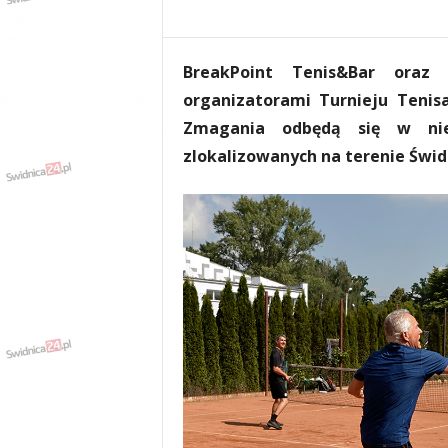
e
n
i
BreakPoint Tenis&Bar oraz
a
,
organizatorami Turnieju Tenis
i
Zmagania odbędą się w nied
n
zlokalizowanych na terenie Świd
f
o
r
m
a
c
j
e
,
r
o
z
r
y