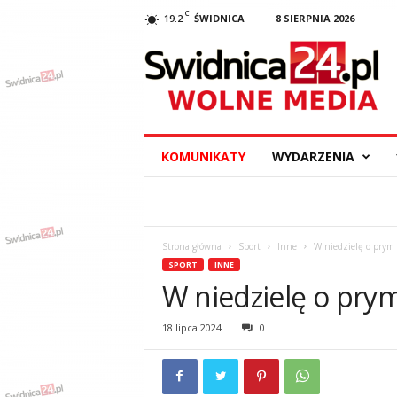
C
19.2
ŚWIDNICA
8 SIERPNIA 2026
S
w
i
d
n
i
c
KOMUNIKATY
WYDARZENIA
a
2
4
.
p
Strona główna
Sport
Inne
W niedzielę o prym
l
SPORT
INNE
–
W niedzielę o pry
w
y
18 lipca 2024
0
d
a
r
z