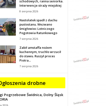
schodowych, ranna seniorka.
Interwencje straży miejskiej
8 sierpnia 2026
Nastolatek spadł z dachu
pustostanu. Wezwano
śmigłowiec Lotniczego
Pogotowia Ratunkowego
7 sierpnia 2026
Zabił amstaffa nożem
kuchennym, truchło wrzucił
do stawu. Ruszył proces
Piotra...
7 sierpnia 2026
Ogłoszenia drobne
gi Pogrzebowe Świdnica, Dolny Śląsk
ORIA
ca 2026