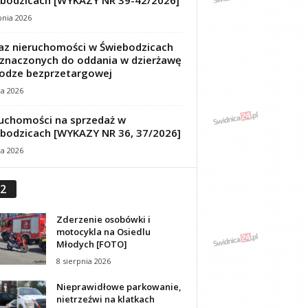
bodzicach [WYKAZY NR 39-42/2026]
pnia 2026
z nieruchomości w Świebodzicach
znaczonych do oddania w dzierżawę
odze bezprzetargowej
ca 2026
uchomości na sprzedaż w
bodzicach [WYKAZY NR 36, 37/2026]
ca 2026
2
Zderzenie osobówki i
motocykla na Osiedlu
Młodych [FOTO]
8 sierpnia 2026
Nieprawidłowe parkowanie,
nietrzeźwi na klatkach