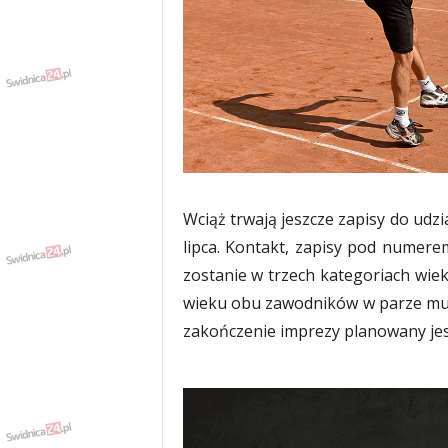
w
k
a
,
k
u
l
t
u
r
a
Wciąż trwają jeszcze zapisy do udz
,
lipca. Kontakt, zapisy pod numere
p
zostanie w trzech kategoriach wiek
o
l
wieku obu zawodników w parze musi
i
zakończenie imprezy planowany jest 
t
y
k
a
,
w