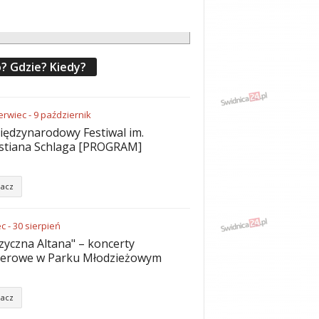
? Gdzie? Kiedy?
erwiec
-
9
październik
iędzynarodowy Festiwal im.
stiana Schlaga [PROGRAM]
acz
ec
-
30
sierpień
yczna Altana" – koncerty
nerowe w Parku Młodzieżowym
acz