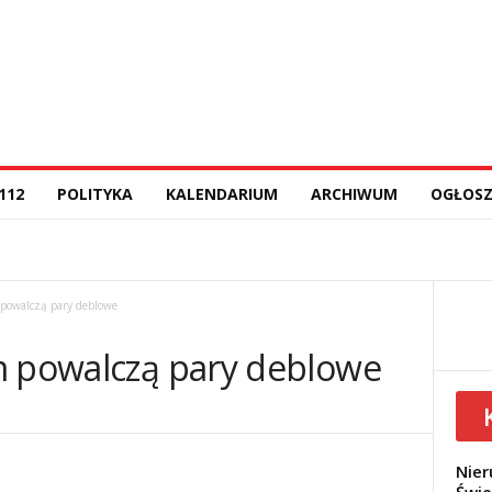
112
POLITYKA
KALENDARIUM
ARCHIWUM
OGŁOSZ
 powalczą pary deblowe
m powalczą pary deblowe
Nier