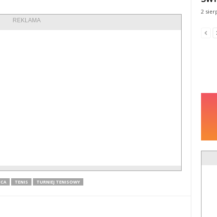
2 sier
REKLAMA
ICA
TENIS
TURNIEJ TENISOWY