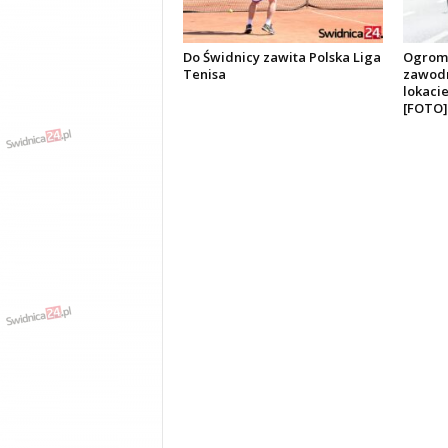
Do Świdnicy zawita Polska Liga
Ogromn
Tenisa
zawodn
lokaci
[FOTO]