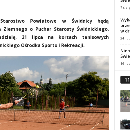
Świe
7 sier
Wyka
 Starostwo Powiatowe w Świdnicy będą
prze
a Ziemnego o Puchar Starosty Świdnickiego.
w dr
zielę, 21 lipca na kortach tenisowych
24 lip
nickiego Ośrodka Sportu i Rekreacji.
Nier
Świe
16 lip
11