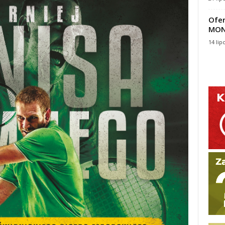
Ofer
MON
14 lip