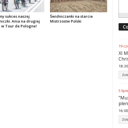
y sukces naszej
Świdniczanki na starcie
iczki. Ania na drugiej
Mistrzostw Polski
e w Tour de Pologne!
Co
19
cz
XI M
Chri
18
:
30
Zob
5
lipi
"Muz
ple
16
:
00
Zob