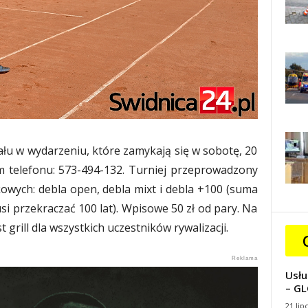
iału w wydarzeniu, które zamykają się w sobotę, 20
m telefonu: 573-494-132. Turniej przeprowadzony
owych: debla open, debla mixt i debla +100 (suma
 przekraczać 100 lat). Wpisowe 50 zł od pary. Na
grill dla wszystkich uczestników rywalizacji.
Usłu
– GL
21 lip