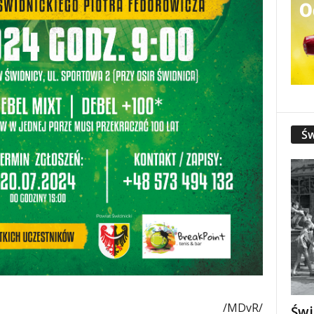
Św
/MDvR/
Świ