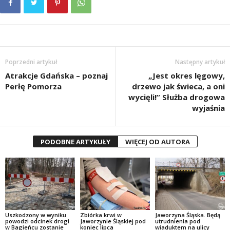
Poprzedni artykuł
Następny artykuł
Atrakcje Gdańska – poznaj
„Jest okres lęgowy,
Perłę Pomorza
drzewo jak świeca, a oni
wycięli!” Służba drogowa
wyjaśnia
PODOBNE ARTYKUŁY
WIĘCEJ OD AUTORA
Uszkodzony w wyniku
Zbiórka krwi w
Jaworzyna Śląska. Będą
powodzi odcinek drogi
Jaworzynie Śląskiej pod
utrudnienia pod
w Bagieńcu zostanie
koniec lipca
wiaduktem na ulicy