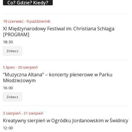
Co? Gdzie? Kiedy?
19
czerwiec
-
9
październik
XI Międzynarodowy Festiwal im. Christiana Schlaga
[PROGRAM]
18
:
30
Zobacz
5
lipiec
-
30
sierpień
"Muzyczna Altana" – koncerty plenerowe w Parku
Młodzieżowym
16
:
00
Zobacz
3
sierpień
-
31
sierpień
Kreatywny sierpień w Ogródku Jordanowskim w Świdnicy
12
:
00