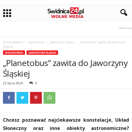
Strona główna
Wydarzenia
Jaworzyna Śląska
„Planetobus” zawita do Jaworzyny
Śląskiej
WYDARZENIA
JAWORZYNA ŚLĄSKA
„Planetobus” zawita do Jaworzyny
Śląskiej
22 lipca 2024
0
Chcesz poznawać najciekawsze konstelacje, Układ
Słoneczny oraz inne obiekty astronomiczne?