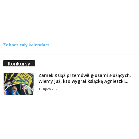
Zobacz cały kalendarz
Konkursy
Zamek Książ przemówił głosami służących.
Wiemy już, kto wygrał książkę Agnieszki...
16 lipca 2026
Historie służących Zamku Książ. Wygraj
najnowszą książkę Świdniczanki Agnieszki
Dobkiewicz
5 lipca 2026