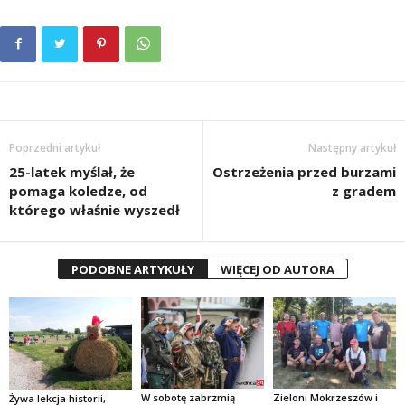
Poprzedni artykuł
Następny artykuł
25-latek myślał, że
Ostrzeżenia przed burzami
pomaga koledze, od
z gradem
którego właśnie wyszedł
PODOBNE ARTYKUŁY
WIĘCEJ OD AUTORA
W sobotę zabrzmią
Zieloni Mokrzeszów i
Żywa lekcja historii,