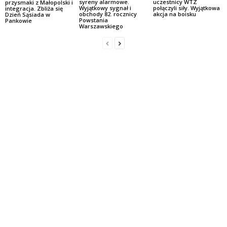
syreny alarmowe.
uczestnicy WTZ
przysmaki z Małopolski i
Wyjątkowy sygnał i
połączyli siły. Wyjątkowa
integracja. Zbliża się
obchody 82. rocznicy
akcja na boisku
Dzień Sąsiada w
Powstania
Pankowie
Warszawskiego