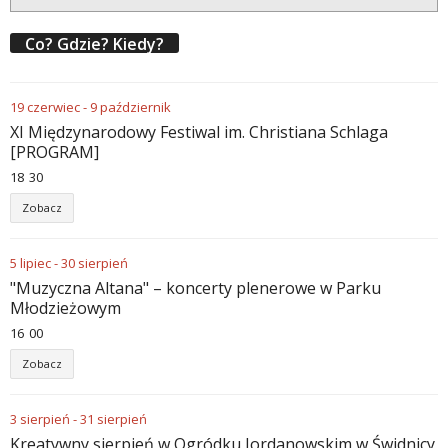
Co? Gdzie? Kiedy?
19
czerwiec
-
9
październik
XI Międzynarodowy Festiwal im. Christiana Schlaga
[PROGRAM]
18
:
30
Zobacz
5
lipiec
-
30
sierpień
"Muzyczna Altana" – koncerty plenerowe w Parku
Młodzieżowym
16
:
00
Zobacz
3
sierpień
-
31
sierpień
Kreatywny sierpień w Ogródku Jordanowskim w Świdnicy