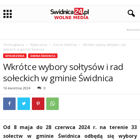
Strona główna
Wydarzenia
Gmina Świdnica
Wkrótce wybory sołtysów i rad
sołeckich w gminie Świdnica
WYDARZENIA
GMINA ŚWIDNICA
Wkrótce wybory sołtysów i rad
sołeckich w gminie Świdnica
16 kwietnia 2024
0
Od 8 maja do 28 czerwca 2024 r. na terenie 33
sołectw w gminie Świdnica odbędą się wybory