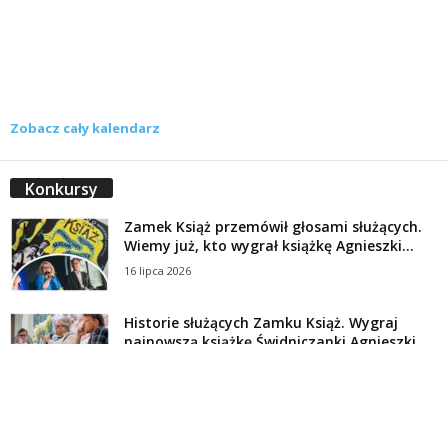
Zobacz cały kalendarz
Konkursy
Zamek Książ przemówił głosami służących.
Wiemy już, kto wygrał książkę Agnieszki...
16 lipca 2026
Historie służących Zamku Książ. Wygraj
najnowszą książkę Świdniczanki Agnieszki
Dobkiewicz
5 lipca 2026
Polityka prywatności
Kontakt