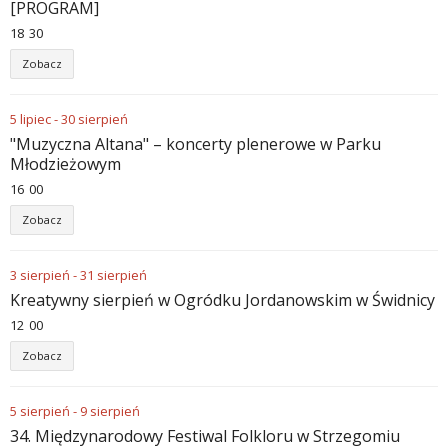
[PROGRAM]
18
:
30
Zobacz
5
lipiec
-
30
sierpień
"Muzyczna Altana" – koncerty plenerowe w Parku
Młodzieżowym
16
:
00
Zobacz
3
sierpień
-
31
sierpień
Kreatywny sierpień w Ogródku Jordanowskim w Świdnicy
12
:
00
Zobacz
5
sierpień
-
9
sierpień
34. Międzynarodowy Festiwal Folkloru w Strzegomiu