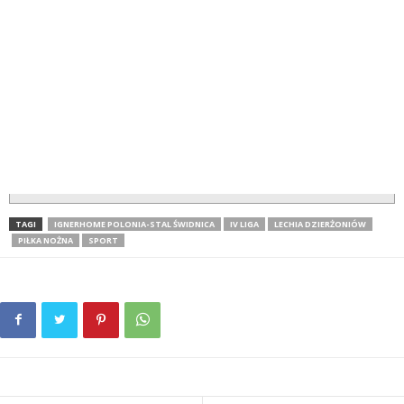
TAGI
IGNERHOME POLONIA-STAL ŚWIDNICA
IV LIGA
LECHIA DZIERŻONIÓW
PIŁKA NOŻNA
SPORT