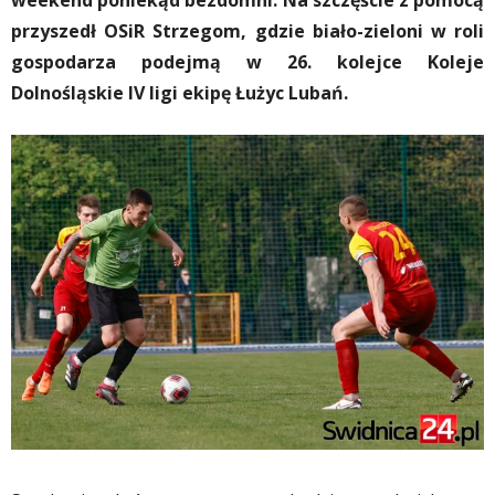
weekend poniekąd bezdomni. Na szczęście z pomocą
przyszedł OSiR Strzegom, gdzie biało-zieloni w roli
gospodarza podejmą w 26. kolejce Koleje
Dolnośląskie IV ligi ekipę Łużyc Lubań.