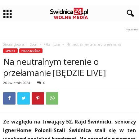
Strona główna
Sport
Piłka nożna
Na neutralnym terenie o przełamanie
SPORT
PIŁKA NOŻNA
Na neutralnym terenie o
przełamanie [BĘDZIE LIVE]
26 kwietnia 2024
0
Ze względu na trwający 52. Rajd Świdnicki, seniorzy
IgnerHome Polonii-Stali Świdnica stali się w ten