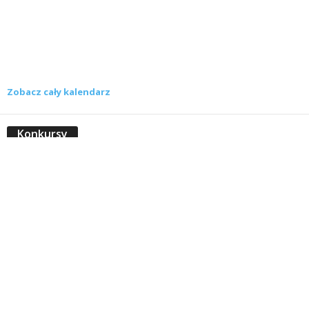
Zobacz cały kalendarz
Konkursy
Zamek Książ przemówił głosami służących.
Wiemy już, kto wygrał książkę Agnieszki...
16 lipca 2026
Historie służących Zamku Książ. Wygraj
najnowszą książkę Świdniczanki Agnieszki
Dobkiewicz
5 lipca 2026
Polityka prywatności
Kontakt