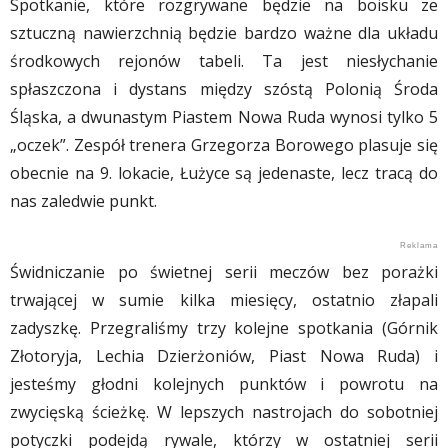
Spotkanie, które rozgrywane będzie na boisku ze
sztuczną nawierzchnią będzie bardzo ważne dla układu
środkowych rejonów tabeli. Ta jest niesłychanie
spłaszczona i dystans między szóstą Polonią Środa
Śląska, a dwunastym Piastem Nowa Ruda wynosi tylko 5
„oczek”. Zespół trenera Grzegorza Borowego plasuje się
obecnie na 9. lokacie, Łużyce są jedenaste, lecz tracą do
nas zaledwie punkt.
Świdniczanie po świetnej serii meczów bez porażki
trwającej w sumie kilka miesięcy, ostatnio złapali
zadyszkę. Przegraliśmy trzy kolejne spotkania (Górnik
Złotoryja, Lechia Dzierżoniów, Piast Nowa Ruda) i
jesteśmy głodni kolejnych punktów i powrotu na
zwycięską ścieżkę. W lepszych nastrojach do sobotniej
potyczki podejdą rywale, którzy w ostatniej serii