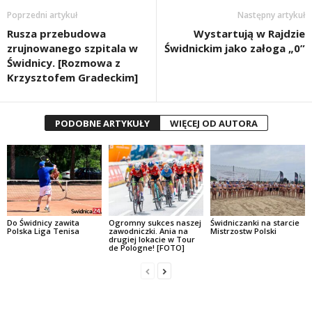
Poprzedni artykuł
Następny artykuł
Rusza przebudowa
Wystartują w Rajdzie
zrujnowanego szpitala w
Świdnickim jako załoga „0”
Świdnicy. [Rozmowa z
Krzysztofem Gradeckim]
PODOBNE ARTYKUŁY
WIĘCEJ OD AUTORA
Do Świdnicy zawita
Ogromny sukces naszej
Świdniczanki na starcie
Polska Liga Tenisa
zawodniczki. Ania na
Mistrzostw Polski
drugiej lokacie w Tour
de Pologne! [FOTO]