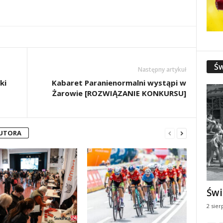
Św
Następny artykuł
ki
Kabaret Paranienormalni wystąpi w
Żarowie [ROZWIĄZANIE KONKURSU]
AUTORA
Świ
2 sier