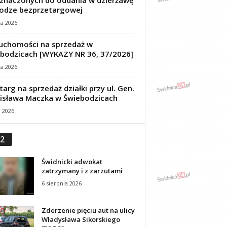
znaczonych do oddania w dzierżawę
odze bezprzetargowej
ca 2026
uchomości na sprzedaż w
bodzicach [WYKAZY NR 36, 37/2026]
ca 2026
targ na sprzedaż działki przy ul. Gen.
isława Maczka w Świebodzicach
a 2026
2
Świdnicki adwokat
zatrzymany i z zarzutami
6 sierpnia 2026
Zderzenie pięciu aut na ulicy
Władysława Sikorskiego