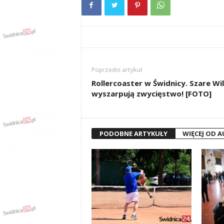
Poprzedni artykuł
Rollercoaster w Świdnicy. Szare Wil
wyszarpują zwycięstwo! [FOTO]
PODOBNE ARTYKUŁY
WIĘCEJ OD 