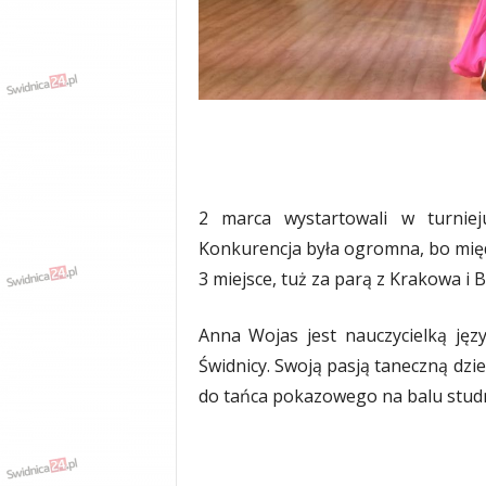
w
k
a
,
k
u
l
t
u
r
2 marca wystartowali w turnie
a
Konkurencja była ogromna, bo międ
,
p
3 miejsce, tuż za parą z Krakowa i B
o
l
Anna Wojas jest nauczycielką jęz
i
Świdnicy. Swoją pasją taneczną dzie
t
y
do tańca pokazowego na balu stu
k
a
,
w