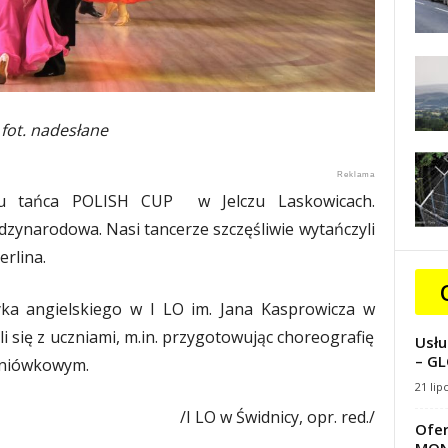
fot. nadesłane
ju tańca POLISH CUP w Jelczu Laskowicach.
zynarodowa. Nasi tancerze szczęśliwie wytańczyli
erlina.
yka angielskiego w I LO im. Jana Kasprowicza w
li się z uczniami, m.in. przygotowując choreografię
Usłu
– GL
dniówkowym.
21 lip
/I LO w Świdnicy, opr. red./
Ofer