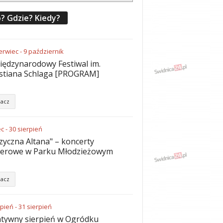
? Gdzie? Kiedy?
erwiec
-
9
październik
iędzynarodowy Festiwal im.
stiana Schlaga [PROGRAM]
acz
ec
-
30
sierpień
yczna Altana" – koncerty
nerowe w Parku Młodzieżowym
acz
rpień
-
31
sierpień
tywny sierpień w Ogródku