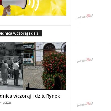
idnica wczoraj i dziś
dnica wczoraj i dziś. Rynek
pnia 2026