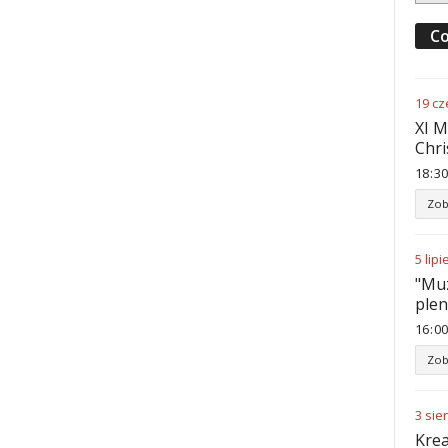
Co
19
cz
XI M
Chri
18
:
30
Zob
5
lipi
"Muz
ple
16
:
00
Zob
3
sie
Krea