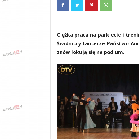
e
n
i
a
,
Ciężka praca na parkiecie i tren
i
n
Świdniccy tancerze Państwo An
f
znów lokują się na podium.
o
r
m
a
c
j
e
,
r
o
z
r
y