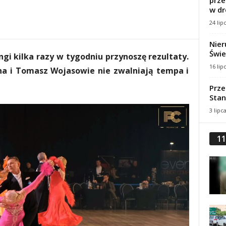
prze
w dr
24 lip
Nier
Świe
ingi kilka razy w tygodniu przynoszę rezultaty.
16 lip
na i Tomasz Wojasowie nie zwalniają tempa i
Prze
Stan
3 lipc
11