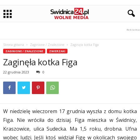
Strona główna
Zaginione / Znalezione
Zaginęła kotka Figa
ZAGINIONE / ZNALEZIONE
ZWIERZAKI
Zaginęła kotka Figa
22 grudnia 2023
0
W niedzielę wieczorem 17 grudnia wyszła z domu kotka
Figa. Nie wróciła do dzisiaj. Figa mieszka w Świdnicy,
Kraszowice, ulica Sudecka. Ma 1,5 roku, drobna. Ufna
wobec ludzi. Jeśli ktoś widział Figę w okolicach swojego