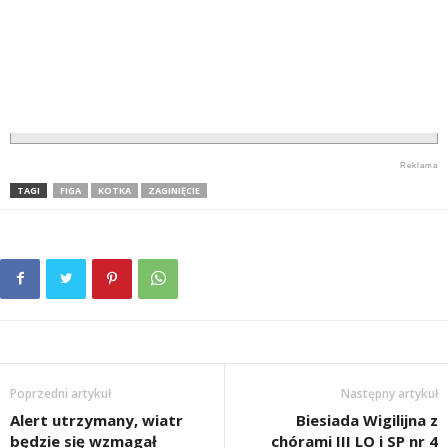
TAGI
FIGA
KOTKA
ZAGINIĘCIE
Poprzedni artykuł
Następny artykuł
Alert utrzymany, wiatr
Biesiada Wigilijna z
będzie się wzmagał
chórami III LO i SP nr 4