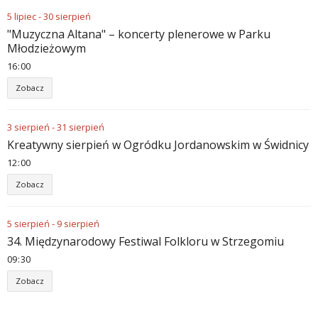
5
lipiec
-
30
sierpień
"Muzyczna Altana" – koncerty plenerowe w Parku
Młodzieżowym
16
:
00
Zobacz
3
sierpień
-
31
sierpień
Kreatywny sierpień w Ogródku Jordanowskim w Świdnicy
12
:
00
Zobacz
5
sierpień
-
9
sierpień
34. Międzynarodowy Festiwal Folkloru w Strzegomiu
09
:
30
Zobacz