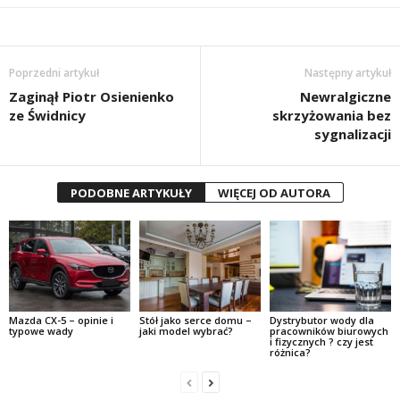
Poprzedni artykuł
Następny artykuł
Zaginął Piotr Osienienko
Newralgiczne
ze Świdnicy
skrzyżowania bez
sygnalizacji
PODOBNE ARTYKUŁY
WIĘCEJ OD AUTORA
Mazda CX-5 – opinie i
Stół jako serce domu –
Dystrybutor wody dla
typowe wady
jaki model wybrać?
pracowników biurowych
i fizycznych ? czy jest
różnica?