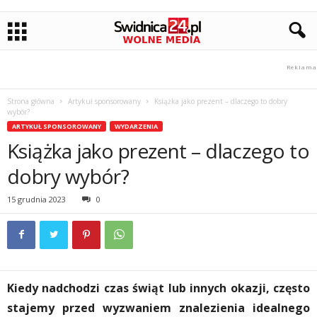
Strona główna
Artykuł sponsorowany
Książka jako prezent – dlaczego to dobry
wybór?
ARTYKUŁ SPONSOROWANY
WYDARZENIA
Książka jako prezent – dlaczego to
dobry wybór?
15 grudnia 2023
0
Kiedy nadchodzi czas świąt lub innych okazji, często
stajemy przed wyzwaniem znalezienia idealnego