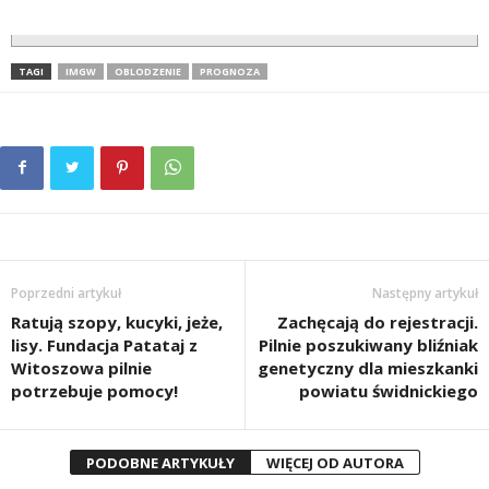
TAGI
IMGW
OBLODZENIE
PROGNOZA
Poprzedni artykuł
Następny artykuł
Ratują szopy, kucyki, jeże,
Zachęcają do rejestracji.
lisy. Fundacja Patataj z
Pilnie poszukiwany bliźniak
Witoszowa pilnie
genetyczny dla mieszkanki
potrzebuje pomocy!
powiatu świdnickiego
PODOBNE ARTYKUŁY
WIĘCEJ OD AUTORA