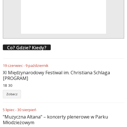
Co? Gdzie? Kiedy?
19
czerwiec
-
9
październik
XI Międzynarodowy Festiwal im. Christiana Schlaga
[PROGRAM]
18
:
30
Zobacz
5
lipiec
-
30
sierpień
"Muzyczna Altana" – koncerty plenerowe w Parku
Młodzieżowym