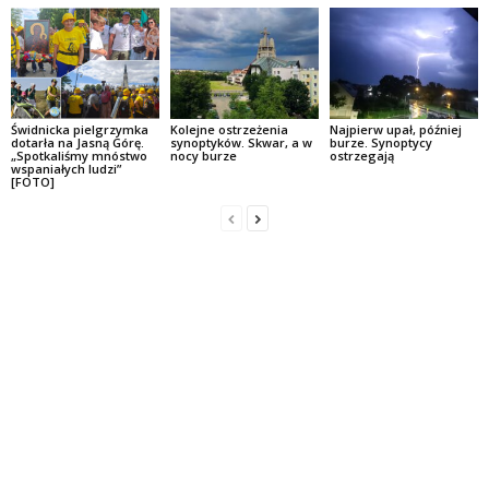
Świdnicka pielgrzymka
Kolejne ostrzeżenia
Najpierw upał, później
dotarła na Jasną Górę.
synoptyków. Skwar, a w
burze. Synoptycy
„Spotkaliśmy mnóstwo
nocy burze
ostrzegają
wspaniałych ludzi”
[FOTO]