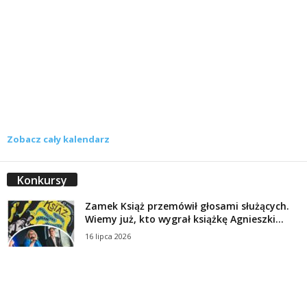
Zobacz cały kalendarz
Konkursy
Zamek Książ przemówił głosami służących.
Wiemy już, kto wygrał książkę Agnieszki...
16 lipca 2026
Historie służących Zamku Książ. Wygraj
najnowszą książkę Świdniczanki Agnieszki
Dobkiewicz