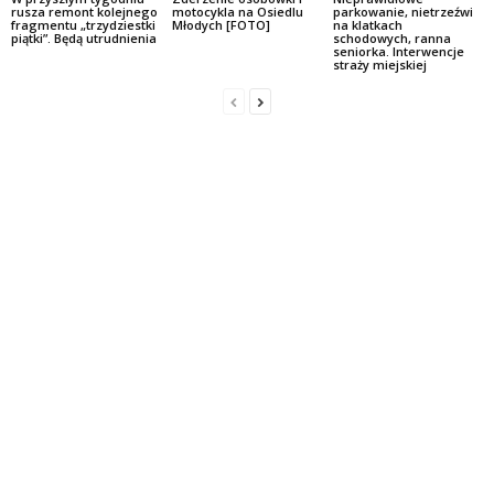
rusza remont kolejnego
motocykla na Osiedlu
parkowanie, nietrzeźwi
fragmentu „trzydziestki
Młodych [FOTO]
na klatkach
piątki”. Będą utrudnienia
schodowych, ranna
seniorka. Interwencje
straży miejskiej