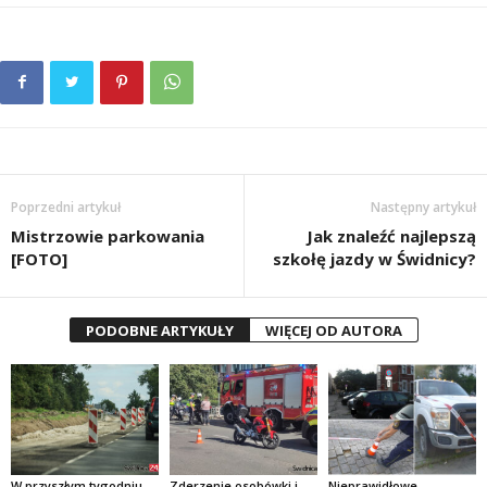
Poprzedni artykuł
Następny artykuł
Mistrzowie parkowania
Jak znaleźć najlepszą
[FOTO]
szkołę jazdy w Świdnicy?
PODOBNE ARTYKUŁY
WIĘCEJ OD AUTORA
W przyszłym tygodniu
Zderzenie osobówki i
Nieprawidłowe