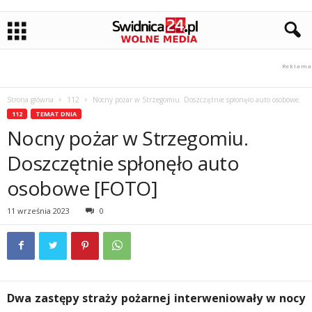
Strona główna
112
Nocny pożar w Strzegomiu. Doszczętnie spłonęło auto osobowe
112
TEMAT DNIA
Nocny pożar w Strzegomiu.
Doszczętnie spłonęło auto
osobowe [FOTO]
11 września 2023
0
Dwa zastępy straży pożarnej interweniowały w nocy