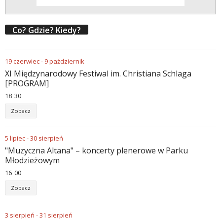
Co? Gdzie? Kiedy?
19
czerwiec
-
9
październik
XI Międzynarodowy Festiwal im. Christiana Schlaga
[PROGRAM]
18
:
30
Zobacz
5
lipiec
-
30
sierpień
"Muzyczna Altana" – koncerty plenerowe w Parku
Młodzieżowym
16
:
00
Zobacz
3
sierpień
-
31
sierpień