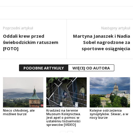
Poprzedni artykuł
Następny artykuł
Oddali krew przed
Martyna Janaszek i Nadia
świebodzickim ratuszem
Sobel nagrodzone za
[FOTO]
sportowe osiągnięcia
PODOBNE ARTYKUŁY
WIĘCEJ OD AUTORA
Nieco chłodniej, ale
Kradzież na terenie
Kolejne ostrzeżenia
możliwe burze
Muzeum Kolejnictwa.
synoptyków. Skwar, a w
Jest apel o pomoc w
nocy burze
ustaleniu tożsamości
sprawców [VIDEO]