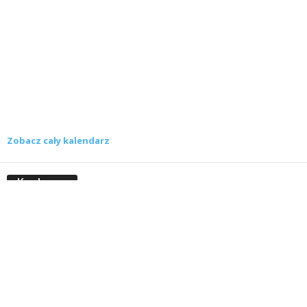
Zobacz cały kalendarz
Konkursy
Zamek Książ przemówił głosami służących.
Wiemy już, kto wygrał książkę Agnieszki...
16 lipca 2026
Historie służących Zamku Książ. Wygraj
najnowszą książkę Świdniczanki Agnieszki
Dobkiewicz