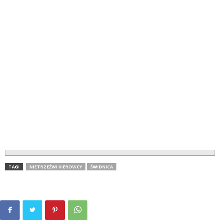
TAGI
NIETRZEŹWI KIEROWCY
ŚWIDNICA