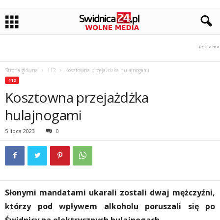
Strona główna
112
Kosztowna przejażdżka hulajnogami
112
Kosztowna przejażdżka
hulajnogami
5 lipca 2023
0
Słonymi mandatami ukarali zostali dwaj mężczyźni,
którzy pod wpływem alkoholu poruszali się po