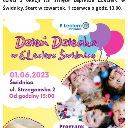
dzieci z okazji ich święta zaprasza E.Leclerc w
Świdnicy. Start w czwartek, 1 czerwca o godz. 13.00.