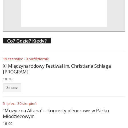
Co? Gdzie? Kiedy?
19
czerwiec
-
9
październik
XI Międzynarodowy Festiwal im. Christiana Schlaga
[PROGRAM]
18
:
30
Zobacz
5
lipiec
-
30
sierpień
"Muzyczna Altana" – koncerty plenerowe w Parku
Młodzieżowym
16
:
00