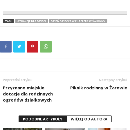
TAGI
ATRAKCJE DLA DZIECI
DZIEŃ DZIECKA W E.LECLERC W ŚWIDNICY
Poprzedni artykuł
Następny artykuł
Przyznano miejskie
Piknik rodzinny w Żarowie
dotacje dla rodzinnych
ogrodów działkowych
PODOBNE ARTYKUŁY
WIĘCEJ OD AUTORA