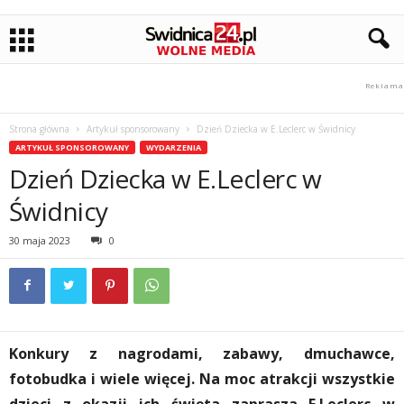
Strona główna
Artykuł sponsorowany
Dzień Dziecka w E.Leclerc w Świdnicy
ARTYKUŁ SPONSOROWANY
WYDARZENIA
Dzień Dziecka w E.Leclerc w
Świdnicy
30 maja 2023
0
Konkury z nagrodami, zabawy, dmuchawce,
fotobudka i wiele więcej. Na moc atrakcji wszystkie