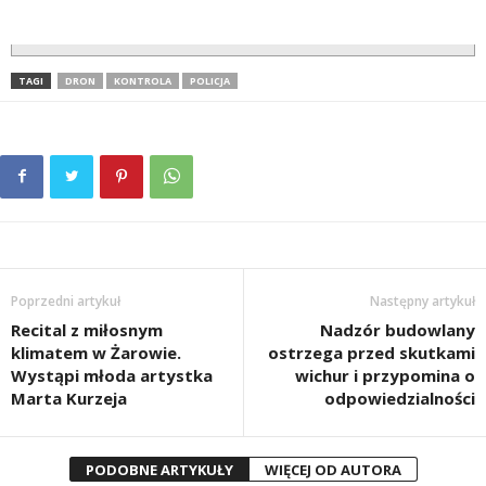
TAGI
DRON
KONTROLA
POLICJA
Poprzedni artykuł
Następny artykuł
Recital z miłosnym
Nadzór budowlany
klimatem w Żarowie.
ostrzega przed skutkami
Wystąpi młoda artystka
wichur i przypomina o
Marta Kurzeja
odpowiedzialności
PODOBNE ARTYKUŁY
WIĘCEJ OD AUTORA