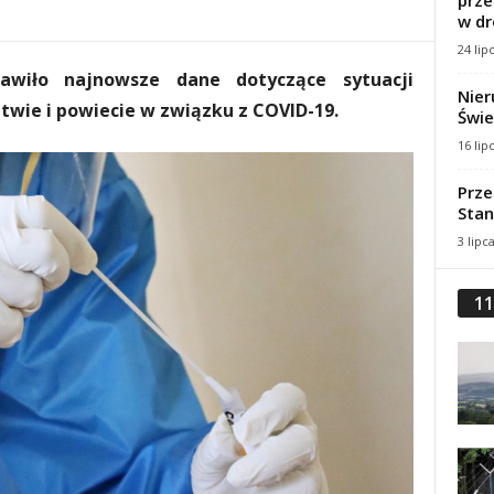
prze
w dr
24 lip
tawiło najnowsze dane dotyczące sytuacji
Nier
wie i powiecie w związku z COVID-19.
Świe
16 lip
Prze
Stan
3 lipc
11