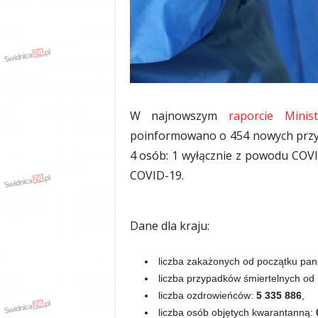
w
k
a
,
k
u
l
t
W najnowszym
raporcie Minis
u
poinformowano o 454 nowych przyp
r
a
4 osób: 1 wyłącznie z powodu COVI
,
COVID-19.
p
o
l
Dane dla kraju:
i
t
y
liczba zakażonych od początku pan
k
liczba przypadków śmiertelnych od
a
liczba ozdrowieńców:
5 335
886
,
,
liczba osób objętych kwarantanną:
w