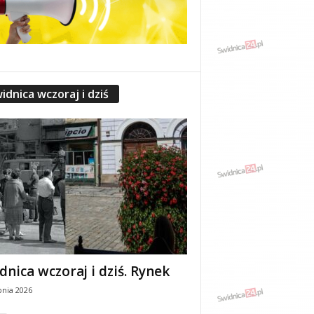
idnica wczoraj i dziś
dnica wczoraj i dziś. Rynek
pnia 2026