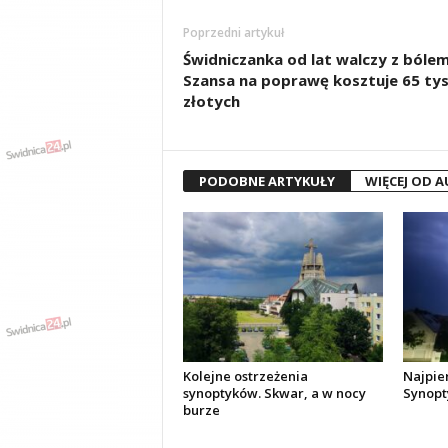
Poprzedni artykuł
Świdniczanka od lat walczy z bólem
Szansa na poprawę kosztuje 65 tys
złotych
PODOBNE ARTYKUŁY
WIĘCEJ OD 
Kolejne ostrzeżenia
Najpier
synoptyków. Skwar, a w nocy
Synopt
burze