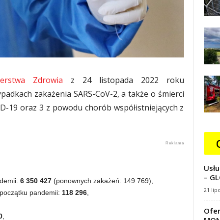
terstwa Zdrowia
z 24 listopada 2022 roku
adkach zakażenia SARS-CoV-2, a także o śmierci
D-19 oraz 3 z powodu chorób współistniejących z
Usłu
– GL
demii:
6 350 427
(ponownych zakażeń: 149 769),
21 lip
 początku pandemii:
118
296
,
Ofer
0
,