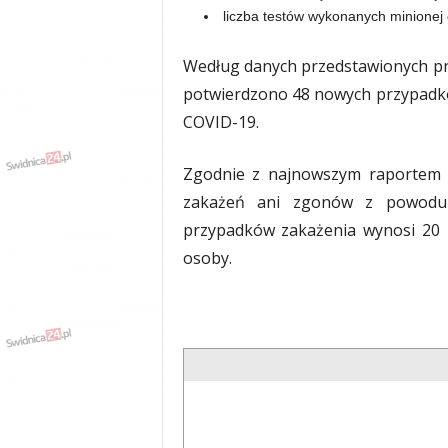
liczba testów wykonanych minionej
y
w
i
Według danych przedstawionych pr
a
potwierdzono 48 nowych przypadk
d
COVID-19.
y
,
w
Zgodnie z najnowszym raportem 
y
zakażeń ani zgonów z powodu C
p
a
przypadków zakażenia wynosi 20 
d
osoby.
k
i