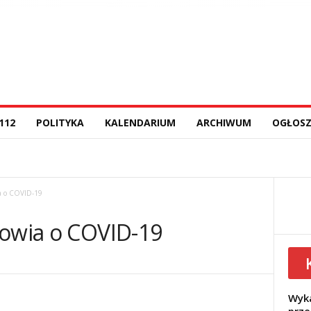
112
POLITYKA
KALENDARIUM
ARCHIWUM
OGŁOSZ
ia o COVID-19
rowia o COVID-19
Wyka