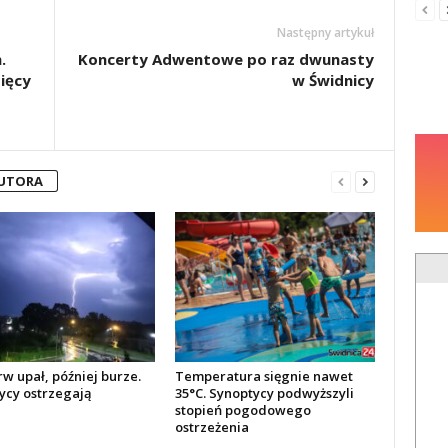
Następny artykuł
.
Koncerty Adwentowe po raz dwunasty
ięcy
w Świdnicy
AUTORA
w upał, później burze.
Temperatura sięgnie nawet
ycy ostrzegają
35°C. Synoptycy podwyższyli
stopień pogodowego
ostrzeżenia