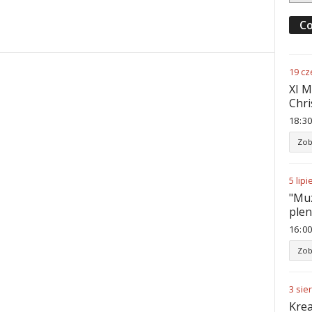
Co
19
cz
XI M
Chri
18
:
30
Zob
5
lipi
"Muz
ple
16
:
00
Zob
3
sie
Krea