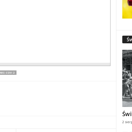
Św
ARS-COV-2
Świ
2 sier