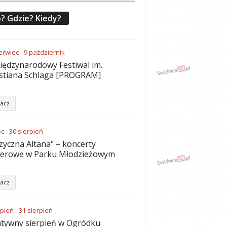
? Gdzie? Kiedy?
erwiec
-
9
październik
iędzynarodowy Festiwal im.
stiana Schlaga [PROGRAM]
acz
ec
-
30
sierpień
yczna Altana" – koncerty
nerowe w Parku Młodzieżowym
acz
rpień
-
31
sierpień
tywny sierpień w Ogródku