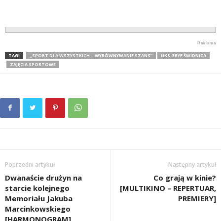
TAGI
„SPORT DLA WSZYSTKICH – WYRÓWNYWANIE SZANS”
UKS GRYF ŚWIDNICA
ZAJĘCIA SPORTOWE
Poprzedni artykuł
Następny artykuł
Dwanaście drużyn na
Co grają w kinie?
starcie kolejnego
[MULTIKINO – REPERTUAR,
Memoriału Jakuba
PREMIERY]
Marcinkowskiego
[HARMONOGRAM]