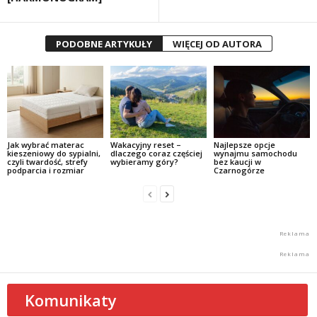
PODOBNE ARTYKUŁY
WIĘCEJ OD AUTORA
Jak wybrać materac
Wakacyjny reset –
Najlepsze opcje
kieszeniowy do sypialni,
dlaczego coraz częściej
wynajmu samochodu
czyli twardość, strefy
wybieramy góry?
bez kaucji w
podparcia i rozmiar
Czarnogórze
Komunikaty