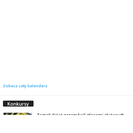
Zobacz cały kalendarz
Konkursy
Zamek Książ przemówił głosami służących.
Wiemy już, kto wygrał książkę Agnieszki...
16 lipca 2026