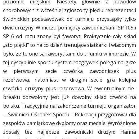
poziomie miejskim. Niestety głównie z powodów
chorobowych z wcześniej zgłoszony pięciu reprezentacji
świdnickich podstawówek do turnieju przystąpiły tylko
dwie drużyny. W meczu pomiędzy zawodniczkami SP 105 i
SP 6 od razu znany był faworyt. Praktycznie cały skład
„sto piątki” to na co dzień trenujące siatkarki i wiadomym
było, że to one są faworytkami do triumfu w imprezie. W
tej dyscyplinie sportu system rozgrywek polega na grze
w pierwszym secie czwórką zawodniczek plus
rezerwowa, natomiast w drugim secie gra kolejna
czwórka drużyny plus rezerwowa. W ewentualnym tie-
breaku dozwolony jest już dowolny skład czwórki na
boisku. Tradycyjnie na zakończenie turnieju organizator
– Świdnicki Ośrodek Sportu i Rekreacji przygotował dla
zespołów pamiątkowe dyplomy oraz medale. Wyróżnione
zostały tez najlepsze zawodniczki drużyn: Hanna