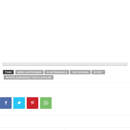
TAGI
MINI-SIATKÓWKA
OSIR ŚWIDNICA
SIATKÓWKA
SPORT
WSPÓŁZAWODNICTWO SZKOLNE