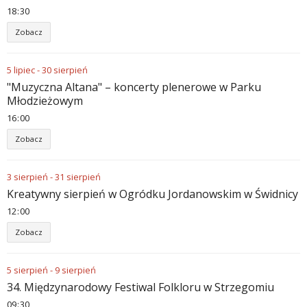
18
30
Zobacz
5
lipiec
-
30
sierpień
"Muzyczna Altana" – koncerty plenerowe w Parku
Młodzieżowym
16
00
Zobacz
3
sierpień
-
31
sierpień
Kreatywny sierpień w Ogródku Jordanowskim w Świdnicy
12
00
Zobacz
5
sierpień
-
9
sierpień
34. Międzynarodowy Festiwal Folkloru w Strzegomiu
09
30