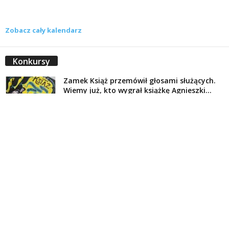
Zobacz cały kalendarz
Konkursy
Zamek Książ przemówił głosami służących.
Wiemy już, kto wygrał książkę Agnieszki...
16 lipca 2026
Historie służących Zamku Książ. Wygraj
najnowszą książkę Świdniczanki Agnieszki
Dobkiewicz
5 lipca 2026
Polityka prywatności
Kontakt
© Wydawca: Portal Swidnica24.pl, Marek Kowalski, Rynek 33/4, 58-100 Świdnica.
Redakcja Swidnica24.pl zastrzega sobie prawo do redagowania
niezamawianych, nadesłanych tekstów.