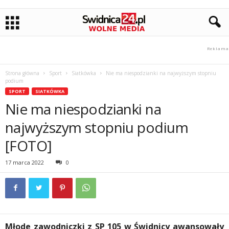
Strona główna
Sport
Siatkówka
Nie ma niespodzianki na najwyższym stopniu
podium
SPORT
SIATKÓWKA
Nie ma niespodzianki na
najwyższym stopniu podium
[FOTO]
17 marca 2022
0
Młode zawodniczki z SP 105 w Świdnicy awansowały