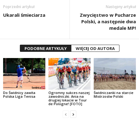
Poprzedni artykuł
Następny artykuł
Ukarali śmieciarza
Zwycięstwo w Pucharze
Polski, a następnie dwa
medale MP!
PODOBNE ARTYKUŁY
WIĘCEJ OD AUTORA
Do Świdnicy zawita
Ogromny sukces naszej
Świdniczanki na starcie
Polska Liga Tenisa
zawodniczki. Ania na
Mistrzostw Polski
drugiej lokacie w Tour
de Pologne! [FOTO]