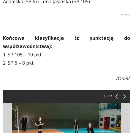
Adamska (SP 6) i Lena Jasińska (SP 105).
Końcowa klasyfikacja (z punktacją do
współzawodnictwa):
1. SP 105 – 10 pkt.
2. SP 6 – 8 pkt.
/OSiR/
1
z 11