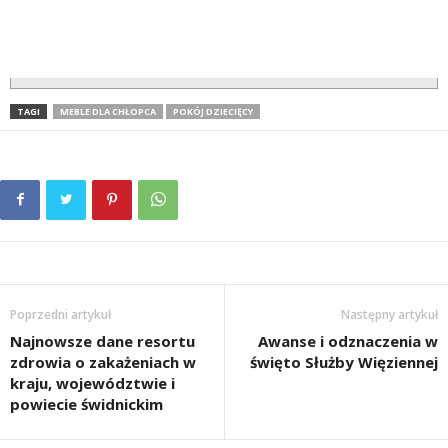
TAGI
MEBLE DLA CHŁOPCA
POKÓJ DZIECIĘCY
Poprzedni artykuł
Następny artykuł
Najnowsze dane resortu
Awanse i odznaczenia w
zdrowia o zakażeniach w
święto Służby Więziennej
kraju, województwie i
powiecie świdnickim