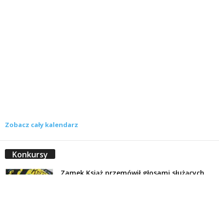
Zobacz cały kalendarz
Konkursy
Zamek Książ przemówił głosami służących.
Wiemy już, kto wygrał książkę Agnieszki...
16 lipca 2026