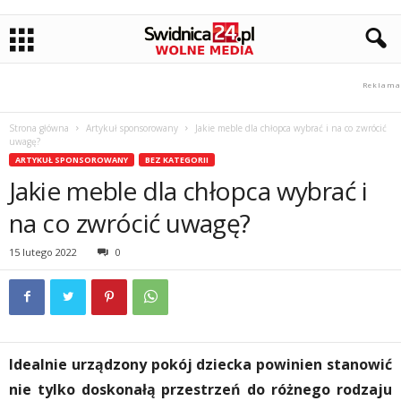
Strona główna
Artykuł sponsorowany
Jakie meble dla chłopca wybrać i na co zwrócić
uwagę?
ARTYKUŁ SPONSOROWANY
BEZ KATEGORII
Jakie meble dla chłopca wybrać i
na co zwrócić uwagę?
15 lutego 2022
0
Idealnie urządzony pokój dziecka powinien stanowić
nie tylko doskonałą przestrzeń do różnego rodzaju