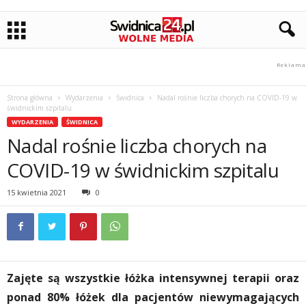
Strona główna
Wydarzenia
Świdnica
Nadal rośnie liczba chorych na COVID-19 w
świdnickim szpitalu
WYDARZENIA
ŚWIDNICA
Nadal rośnie liczba chorych na
COVID-19 w świdnickim szpitalu
15 kwietnia 2021
0
Zajęte są wszystkie łóżka intensywnej terapii oraz
ponad 80% łóżek dla pacjentów niewymagających