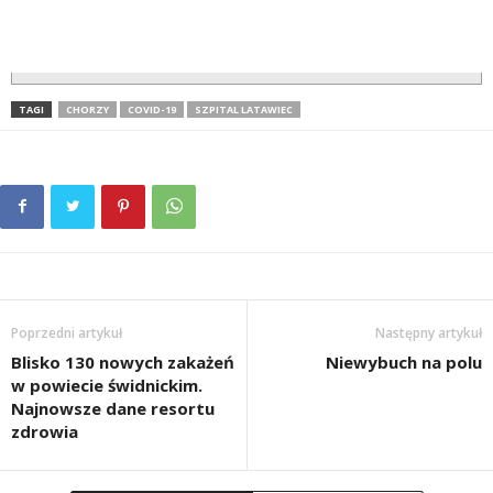
TAGI
CHORZY
COVID-19
SZPITAL LATAWIEC
Poprzedni artykuł
Następny artykuł
Blisko 130 nowych zakażeń
Niewybuch na polu
w powiecie świdnickim.
Najnowsze dane resortu
zdrowia