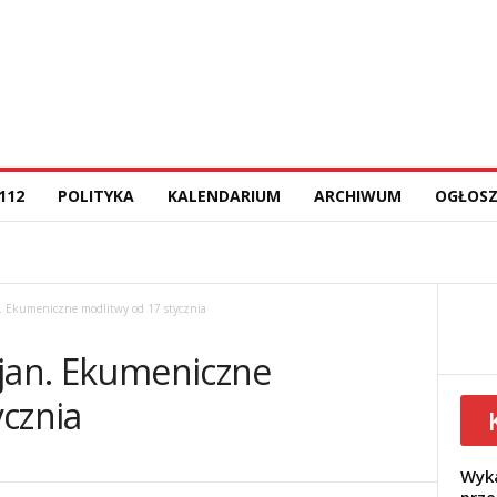
112
POLITYKA
KALENDARIUM
ARCHIWUM
OGŁOSZ
. Ekumeniczne modlitwy od 17 stycznia
ijan. Ekumeniczne
ycznia
Wyka