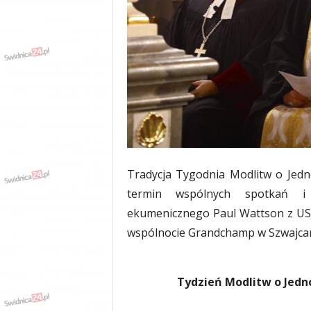
w
k
a
,
k
u
l
t
u
r
a
,
Tradycja Tygodnia Modlitw o Jedn
p
o
termin wspólnych spotkań i
l
ekumenicznego Paul Wattson z USA
i
wspólnocie Grandchamp w Szwajcari
t
y
k
a
Tydzień Modlitw o Jedno
,
w