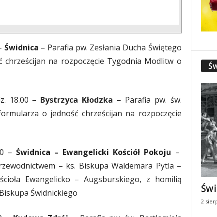
 –
Świdnica
– Parafia pw. Zesłania Ducha Świętego
ć chrześcijan na rozpoczęcie Tygodnia Modlitw o
Św
z. 18.00 –
Bystrzyca Kłodzka
– Parafia pw. św.
formularza o jedność chrześcijan na rozpoczęcie
00 –
Świdnica – Ewangelicki Kościół Pokoju
–
zewodnictwem – ks. Biskupa Waldemara Pytla –
ościoła Ewangelicko – Augsburskiego, z homilią
Świ
Biskupa Świdnickiego
2 sier