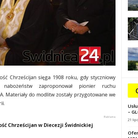
ość Chrześcijan sięga 1908 roku, gdy styczniowy
 nabożeństw zaproponował pionier ruchu
. Materiały do modlitw zostały przygotowane we
i.
Usłu
– GL
21 lip
ść Chrześcijan w Diecezji Świdnickiej
Ofer