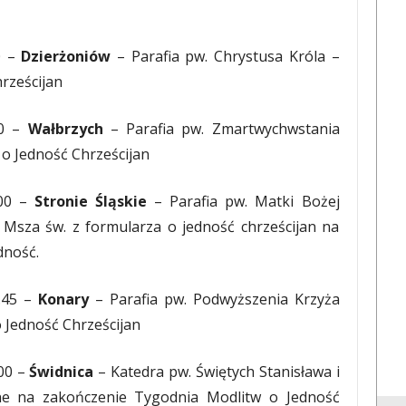
0 –
Dzierżoniów
– Parafia pw. Chrystusa Króla –
rześcijan
00 –
Wałbrzych
– Parafia pw. Zmartwychwstania
 o Jedność Chrześcijan
.00 –
Stronie Śląskie
– Parafia pw. Matki Bożej
 Msza św. z formularza o jedność chrześcijan na
dność.
.45 –
Konary
– Parafia pw. Podwyższenia Krzyża
 Jedność Chrześcijan
.00 –
Świdnica
– Katedra pw. Świętych Stanisława i
e na zakończenie Tygodnia Modlitw o Jedność