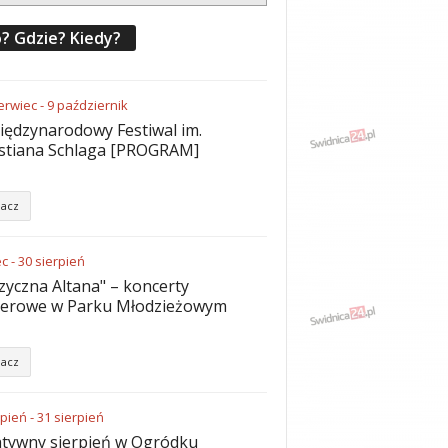
? Gdzie? Kiedy?
erwiec
-
9
październik
iędzynarodowy Festiwal im.
stiana Schlaga [PROGRAM]
acz
ec
-
30
sierpień
yczna Altana" – koncerty
nerowe w Parku Młodzieżowym
acz
rpień
-
31
sierpień
tywny sierpień w Ogródku