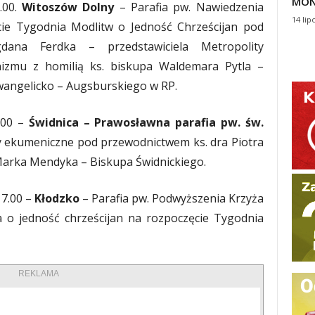
MON
.00.
Witoszów Dolny
– Parafia pw. Nawiedzenia
14 lip
e Tygodnia Modlitw o Jedność Chrześcijan pod
dana Ferdka – przedstawiciela Metropolity
zmu z homilią ks. biskupa Waldemara Pytla –
wangelicko – Augsburskiego w RP.
.00 –
Świdnica – Prawosławna parafia pw. św.
 ekumeniczne pod przewodnictwem ks. dra Piotra
 Marka Mendyka – Biskupa Świdnickiego.
17.00 –
Kłodzko
– Parafia pw. Podwyższenia Krzyża
 o jedność chrześcijan na rozpoczęcie Tygodnia
REKLAMA