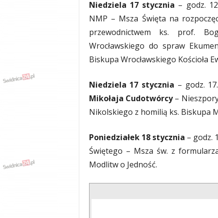
Niedziela 17 stycznia
– godz. 12
y
NMP – Msza Święta na rozpoczęci
w
i
przewodnictwem ks. prof. Bog
a
Wrocławskiego do spraw Ekumeni
d
Biskupa Wrocławskiego Kościoła E
y
,
w
Niedziela 17 stycznia
– godz. 17
y
Mikołaja Cudotwórcy
– Nieszpory
p
a
Nikolskiego z homilią ks. Biskupa
d
k
Poniedziałek 18 stycznia
– godz. 
i
Świętego – Msza św. z formularza
Modlitw o Jedność.