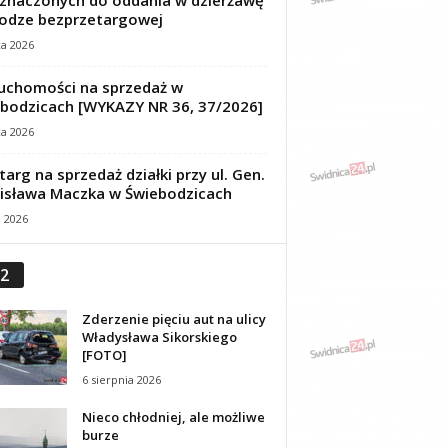
znaczonych do oddania w dzierżawę
odze bezprzetargowej
ca 2026
uchomości na sprzedaż w
bodzicach [WYKAZY NR 36, 37/2026]
ca 2026
targ na sprzedaż działki przy ul. Gen.
isława Maczka w Świebodzicach
a 2026
2
Zderzenie pięciu aut na ulicy
Władysława Sikorskiego
[FOTO]
6 sierpnia 2026
Nieco chłodniej, ale możliwe
burze