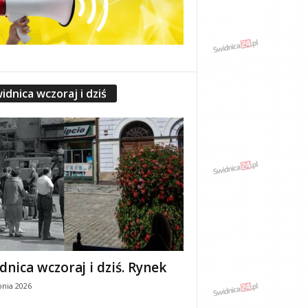
idnica wczoraj i dziś
dnica wczoraj i dziś. Rynek
pnia 2026