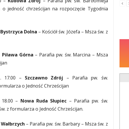
00 –
Kudowa Zdrój
– Parafia pw. św. Bartłomieja
 o jedność chrześcijan na rozpoczęcie Tygodnia
–
Bystrzyca Dolna
– Kościół św. Józefa – Msza św. z
–
Piława Górna
– Parafia pw. św. Marcina – Msza
ijan
. 17.00 –
Szczawno Zdrój
– Parafia pw. św.
rmularza o Jedność Chrześcijan
 18.00 –
Nowa Ruda Słupiec
– Parafia pw. św.
św. z formularza o Jedność Chrześcijan.
–
Wałbrzych
– Parafia pw. św. Barbary – Msza św. z