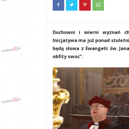
e
n
i
a
,
Duchowni i wierni wyznań chr
i
n
Inicjatywa ma już ponad stulet
f
będą słowa z Ewangelii św. Jana
o
obfity owoc”.
r
m
a
c
j
e
,
r
o
z
r
y