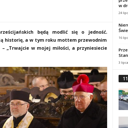
prze
w dr
24 lip
Nier
Świe
ześcijańskich będą modlić się o jedność.
16 lip
nią historię, a w tym roku mottem przewodnim
 – „Trwajcie w mojej miłości, a przyniesiecie
Prze
Stan
3 lipc
11