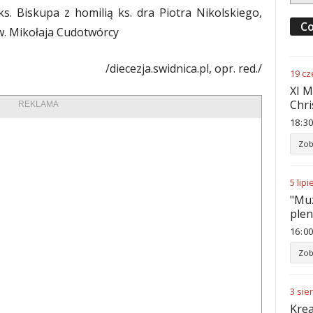
. Biskupa z homilią ks. dra Piotra Nikolskiego,
Co
w. Mikołaja Cudotwórcy
/diecezja.swidnica.pl, opr. red./
19
cz
XI M
Chri
REKLAMA
18
:
30
Zob
5
lipi
"Muz
ple
16
:
00
Zob
3
sie
Krea