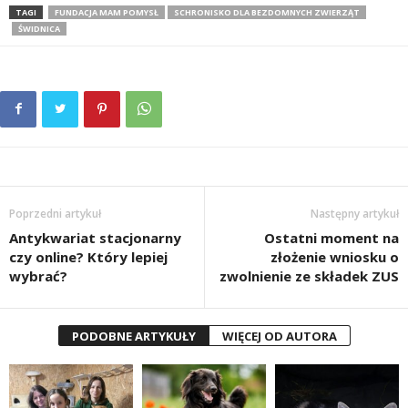
TAGI
FUNDACJA MAM POMYSŁ
SCHRONISKO DLA BEZDOMNYCH ZWIERZĄT
ŚWIDNICA
Poprzedni artykuł
Następny artykuł
Antykwariat stacjonarny
Ostatni moment na
czy online? Który lepiej
złożenie wniosku o
wybrać?
zwolnienie ze składek ZUS
PODOBNE ARTYKUŁY
WIĘCEJ OD AUTORA