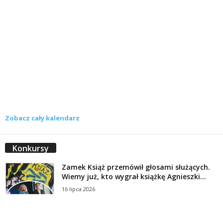
Zobacz cały kalendarz
Konkursy
Zamek Książ przemówił głosami służących.
Wiemy już, kto wygrał książkę Agnieszki...
16 lipca 2026
Historie służących Zamku Książ. Wygraj