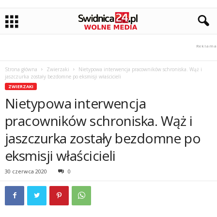
Strona główna
Zwierzaki
Nietypowa interwencja pracowników schroniska. Wąż i
jaszczurka zostały bezdomne po eksmisji właścicieli
ZWIERZAKI
Nietypowa interwencja
pracowników schroniska. Wąż i
jaszczurka zostały bezdomne po
eksmisji właścicieli
30 czerwca 2020
0