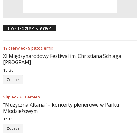
Co? Gdzie? Kiedy?
19
czerwiec
-
9
październik
XI Międzynarodowy Festiwal im. Christiana Schlaga
[PROGRAM]
18
:
30
Zobacz
5
lipiec
-
30
sierpień
"Muzyczna Altana" – koncerty plenerowe w Parku
Młodzieżowym
16
:
00
Zobacz