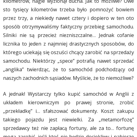
kilometrów, nagle wyzionął ducha. Jak to możliwe? Owe
sto tysięcy kilometrów trzeba było pomnożyć bowiem
przez trzy, a niekiedy nawet cztery i dopiero w ten oto
sposób otrzymywaliśmy faktyczny przebieg samochodu.
Silniki nie są przecież niezniszczalne… Jednak cofanie
licznika to jeden z najmniej drastycznych sposobów, do
którego uciekają się oszuści chcący zarobić na sprzedaży
samochodu. Niektórzy „spece” potrafią nawet sprzedać
„anglika” twierdząc, że to samochód podchodzący od
naszych zachodnich sąsiadów. Myślicie, że to niemożliwe?
A jednak! Wystarczy tylko kupić samochód w Anglii z
układem kierowniczym po prawej stronie, zrobić
„przekładkę” i… sfałszować dokumenty. Koszt zakupu
takiego pojazdu jest niewielki. Za „metamorfozę”
sprzedawcy też nie zapłacą fortuny, ale za to… fortunę
mogą zarobić, jeśli ktoś nie będzie dociekliwy i nabierze