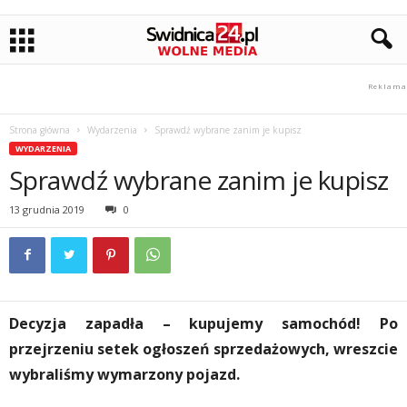
Strona główna
Wydarzenia
Sprawdź wybrane zanim je kupisz
WYDARZENIA
Sprawdź wybrane zanim je kupisz
13 grudnia 2019
0
Decyzja zapadła – kupujemy samochód! Po
przejrzeniu setek ogłoszeń sprzedażowych, wreszcie
wybraliśmy wymarzony pojazd.