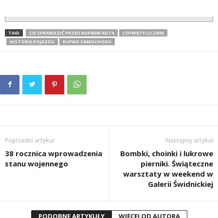
TAGI
CO SPRAWDZIĆ PRZED KUPNEM AUTA
COFNIĘTY LICZNIK
HISTORIA POJAZDU
KUPNO SAMOCHODU
Poprzedni artykuł
Następny artykuł
38 rocznica wprowadzenia
Bombki, choinki i lukrowe
stanu wojennego
pierniki. Świąteczne
warsztaty w weekend w
Galerii Świdnickiej
PODOBNE ARTYKUŁY
WIĘCEJ OD AUTORA