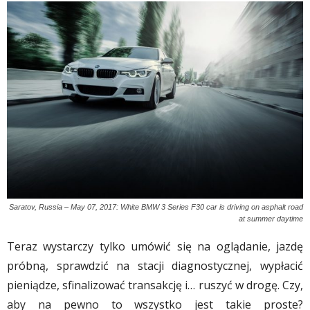
Saratov, Russia – May 07, 2017: White BMW 3 Series F30 car is driving on asphalt road
at summer daytime
Teraz wystarczy tylko umówić się na oglądanie, jazdę
próbną, sprawdzić na stacji diagnostycznej, wypłacić
pieniądze, sfinalizować transakcję i… ruszyć w drogę. Czy,
aby na pewno to wszystko jest takie proste?