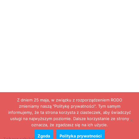
Z dniem 25 maja, w związku z rozporządzeniem RODO
zmieniamy naszą "Politykę prywatności". Tym samym
informujemy, że ta strona korzysta z ciasteczek, aby świadczyć
usługi na najwyższym poziomie. Dalsze korzystanie ze strony
oznacza, że zgadzasz się na ich użycie.
Zgoda
Polityka prywatności
Zobacz cały kalendarz