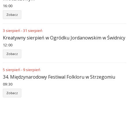
16
:
00
Zobacz
3
sierpień
-
31
sierpień
Kreatywny sierpień w Ogródku Jordanowskim w Świdnicy
12
:
00
Zobacz
5
sierpień
-
9
sierpień
34. Międzynarodowy Festiwal Folkloru w Strzegomiu
09
:
30
Zobacz