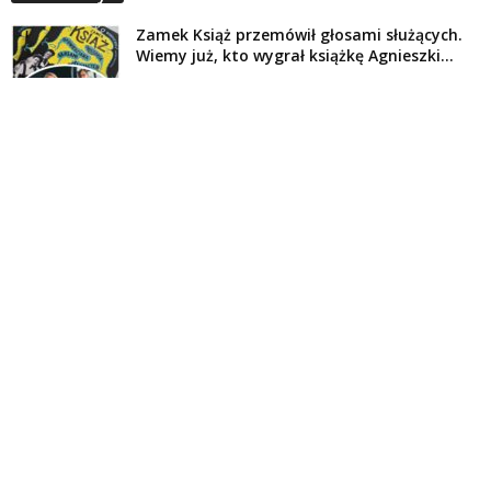
Zamek Książ przemówił głosami służących.
Wiemy już, kto wygrał książkę Agnieszki...
16 lipca 2026
Historie służących Zamku Książ. Wygraj
najnowszą książkę Świdniczanki Agnieszki
Dobkiewicz
5 lipca 2026
Polityka prywatności
Kontakt
© Wydawca: Portal Swidnica24.pl, Marek Kowalski, Rynek 33/4, 58-100 Świdnica.
Redakcja Swidnica24.pl zastrzega sobie prawo do redagowania
niezamawianych, nadesłanych tekstów.
Redakcja nie odpowiada za treść publikowanych reklam i
artykułów sponsorowanych.