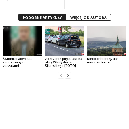
PODOBNE ARTYKUŁY
WIĘCEJ OD AUTORA
Świdnicki adwokat
Zderzenie pięciu aut na
Nieco chłodniej, ale
zatrzymany i z
ulicy Władysława
możliwe burze
zarzutami
Sikorskiego [FOTO]