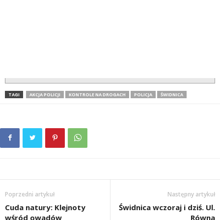
TAGI
AKCJA POLICJI
KONTROLE NA DROGACH
POLICJA
ŚWIDNICA
Poprzedni artykuł
Następny artykuł
Cuda natury: Klejnoty
Świdnica wczoraj i dziś. Ul.
wśród owadów
Równa