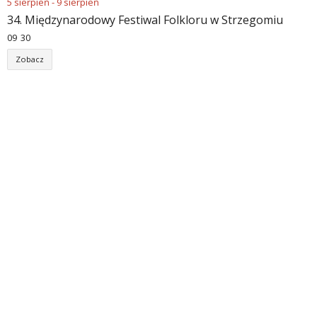
5
sierpień
-
9
sierpień
34. Międzynarodowy Festiwal Folkloru w Strzegomiu
09
:
30
Zobacz