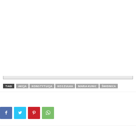
TAGI
AKCJA
KONSTYTUCJA
KOSZULKA
MARIA KUNIC
ŚWIDNICA