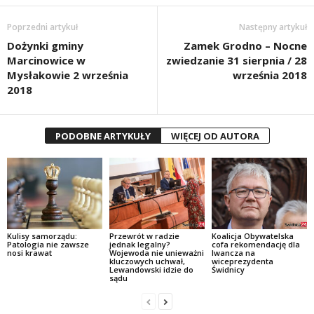
Poprzedni artykuł
Następny artykuł
Dożynki gminy
Zamek Grodno – Nocne
Marcinowice w
zwiedzanie 31 sierpnia / 28
Mysłakowie 2 września
września 2018
2018
PODOBNE ARTYKUŁY
WIĘCEJ OD AUTORA
Kulisy samorządu:
Przewrót w radzie
Koalicja Obywatelska
Patologia nie zawsze
jednak legalny?
cofa rekomendację dla
nosi krawat
Wojewoda nie unieważni
Iwancza na
kluczowych uchwał,
wiceprezydenta
Lewandowski idzie do
Świdnicy
sądu