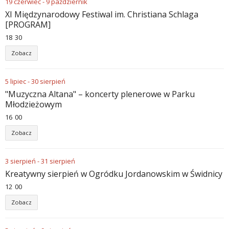
19
czerwiec
-
9
październik
XI Międzynarodowy Festiwal im. Christiana Schlaga
[PROGRAM]
18
:
30
Zobacz
5
lipiec
-
30
sierpień
"Muzyczna Altana" – koncerty plenerowe w Parku
Młodzieżowym
16
:
00
Zobacz
3
sierpień
-
31
sierpień
Kreatywny sierpień w Ogródku Jordanowskim w Świdnicy
12
:
00
Zobacz