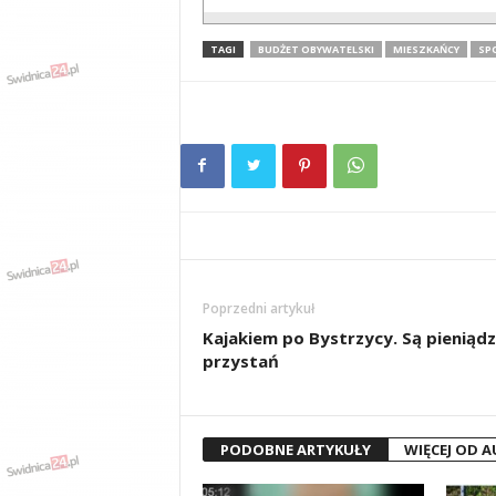
TAGI
BUDŻET OBYWATELSKI
MIESZKAŃCY
SP
Poprzedni artykuł
Kajakiem po Bystrzycy. Są pieniądz
przystań
PODOBNE ARTYKUŁY
WIĘCEJ OD 