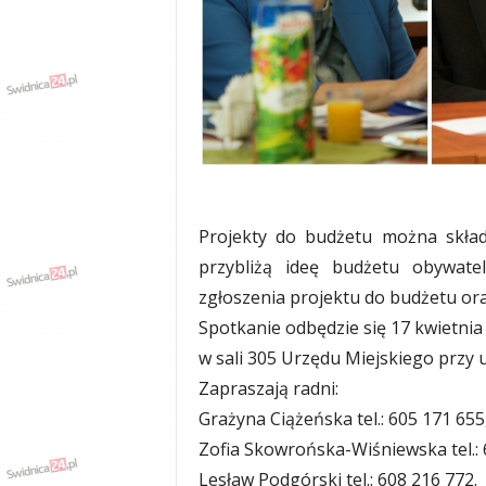
w
k
a
,
k
u
l
t
u
r
a
Projekty do budżetu można skład
,
przybliżą ideę budżetu obywate
p
zgłoszenia projektu do budżetu ora
o
l
Spotkanie odbędzie się 17 kwietnia
i
w sali 305 Urzędu Miejskiego przy uli
t
Zapraszają radni:
y
k
Grażyna Ciążeńska tel.: 605 171 655
a
Zofia Skowrońska-Wiśniewska tel.: 
,
Lesław Podgórski tel.: 608 216 772.
w