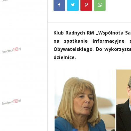
e
n
i
a
,
Klub Radnych RM „Wspólnota S
i
n
na spotkanie informacyjne 
f
Obywatelskiego. Do wykorzysta
o
dzielnice.
r
m
a
c
j
e
,
r
o
z
r
y