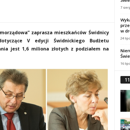
Świe
7 sier
Wyka
prze
w dr
amorządowa” zaprasza mieszkańców Świdnicy
24 lip
dotyczące V edycji Świdnickiego Budżetu
nia jest 1,6 miliona złotych z podziałem na
Nier
Świe
16 lip
11