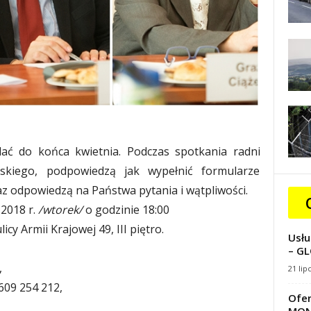
ać do końca kwietnia. Podczas spotkania radni
lskiego, podpowiedzą jak wypełnić formularze
z odpowiedzą na Państwa pytania i wątpliwości.
 2018 r.
/
wtorek
/
o godzinie 18:00
cy Armii Krajowej 49, III piętro.
Usłu
– GL
,
21 lip
609 254 212,
Ofer