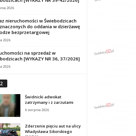
bodzicach [WYKAZY NR 39-42/2026]
pnia 2026
z nieruchomości w Świebodzicach
znaczonych do oddania w dzierżawę
odze bezprzetargowej
ca 2026
uchomości na sprzedaż w
bodzicach [WYKAZY NR 36, 37/2026]
ca 2026
2
Świdnicki adwokat
zatrzymany i z zarzutami
6 sierpnia 2026
Zderzenie pięciu aut na ulicy
Władysława Sikorskiego