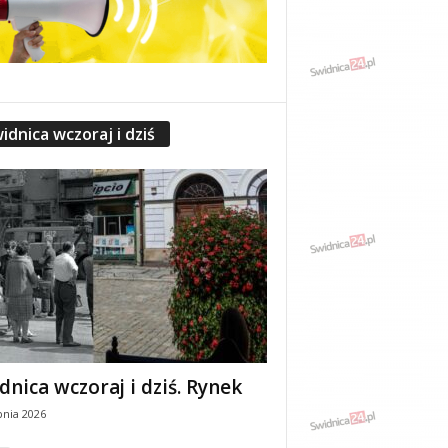
idnica wczoraj i dziś
dnica wczoraj i dziś. Rynek
pnia 2026