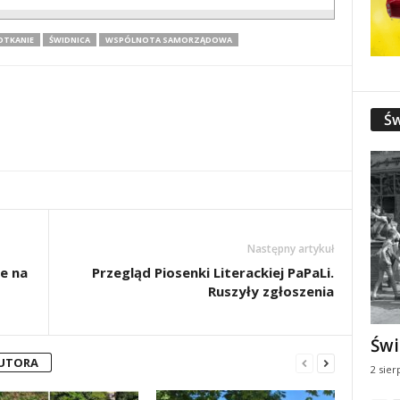
OTKANIE
ŚWIDNICA
WSPÓLNOTA SAMORZĄDOWA
Św
Następny artykuł
e na
Przegląd Piosenki Literackiej PaPaLi.
Ruszyły zgłoszenia
Świ
AUTORA
2 sier