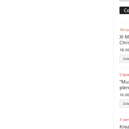
Co
19
cz
XI M
Chri
18
:
30
Zob
5
lipi
"Muz
ple
16
:
00
Zob
3
sie
Krea