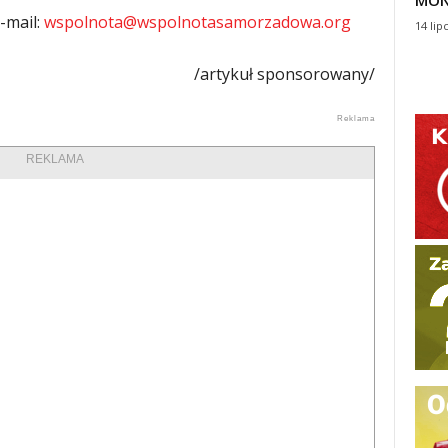
MON
-mail:
wspolnota@wspolnotasamorzadowa.org
14 lip
/artykuł sponsorowany/
REKLAMA