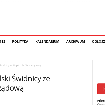
112
POLITYKA
KALENDARIUM
ARCHIWUM
OGŁOSZ
 Świdnicy ze Wspólnotą Samorządową
ski Świdnicy ze
ządową
Nier