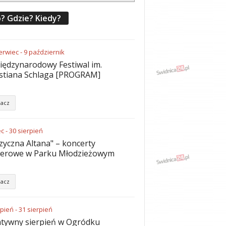
? Gdzie? Kiedy?
erwiec
-
9
październik
iędzynarodowy Festiwal im.
stiana Schlaga [PROGRAM]
acz
ec
-
30
sierpień
yczna Altana" – koncerty
nerowe w Parku Młodzieżowym
acz
rpień
-
31
sierpień
tywny sierpień w Ogródku