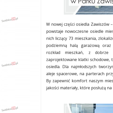
w
k
a
,
k
W nowej części osiedla Zawiszów – 
u
powstaje nowoczesne osiedle mie
l
t
nich liczący 73 mieszkania, zloka
u
podziemną halą garażową oraz 
r
rozkład mieszkań, z dobrze d
a
,
zaprojektowane klatki schodowe, t
p
osiedla. Dla najmłodszych tworzy
o
aleje spacerowe, na parterach pr
l
i
By zapewnić komfort naszym mies
t
jakości materiały, które posłużą na 
y
k
a
,
w