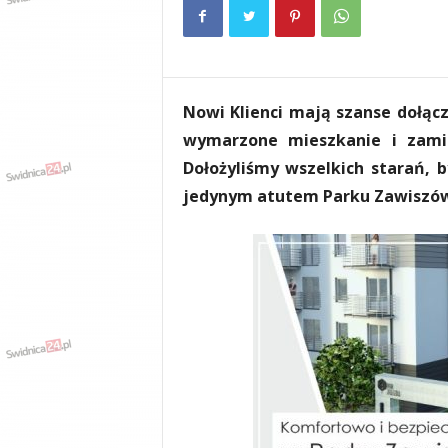
e
n
i
a
,
Nowi Klienci mają szanse dołącz
i
n
wymarzone mieszkanie i zamies
f
Dołożyliśmy wszelkich starań, b
o
jedynym atutem Parku Zawiszó
r
m
a
c
j
e
,
r
o
z
r
y