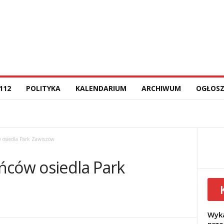
112
POLITYKA
KALENDARIUM
ARCHIWUM
OGŁOSZ
 osiedla Park Zawiszów
ńców osiedla Park
Wyka