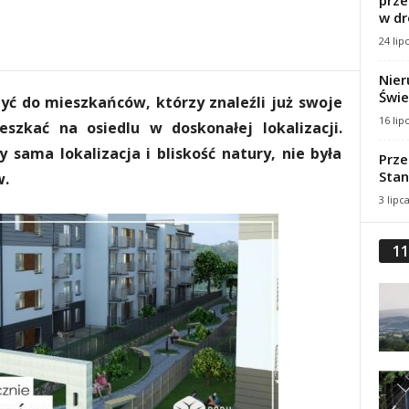
prze
w dr
24 lip
Nier
Świe
yć do mieszkańców, którzy znaleźli już swoje
16 lip
zkać na osiedlu w doskonałej lokalizacji.
y sama lokalizacja i bliskość natury, nie była
Prze
Stan
w.
3 lipc
11