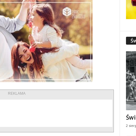
Św
REKLAMA
Świ
2 sier