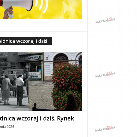
idnica wczoraj i dziś
dnica wczoraj i dziś. Rynek
pnia 2026