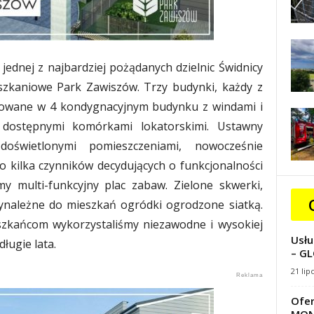
jednej z najbardziej pożądanych dzielnic Świdnicy
szkaniowe Park Zawiszów. Trzy budynki, każdy z
lizowane w 4 kondygnacyjnym budynku z windami i
dostępnymi komórkami lokatorskimi. Ustawny
oświetlonymi pomieszczeniami, nowocześnie
o kilka czynników decydujących o funkcjonalności
my multi-funkcyjny plac zabaw. Zielone skwerki,
zynależne do mieszkań ogródki ogrodzone siatką.
zkańcom wykorzystaliśmy niezawodne i wysokiej
Usłu
długie lata.
– GL
21 lip
Ofer