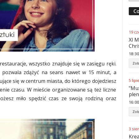
Co
19
cz
XI M
Chri
18
:
30
 restauracje, wszystko znajduje się w zasięgu ręki.
Zob
iej pozwala zdążyć na seans nawet w 15 minut, a
dujące się w centrum miasta, do którego dojedziesz
5
lipi
"Muz
nie czasu. W mieście organizowane są też liczne
ple
możesz miło spędzić czas ze swoją rodziną oraz
16
:
00
Zob
3
sie
Krea