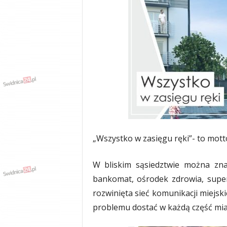
y
w
i
a
d
y
,
w
y
p
a
d
k
„Wszystko w zasięgu ręki”- to motto
i
W bliskim sąsiedztwie można zna
bankomat, ośrodek zdrowia, super
rozwinięta sieć komunikacji miejsk
problemu dostać w każdą część mia