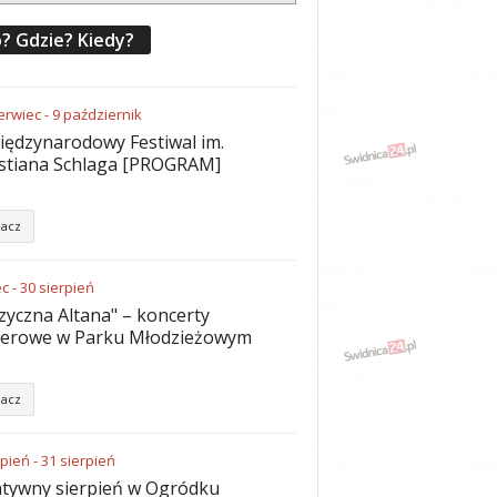
? Gdzie? Kiedy?
erwiec
-
9
październik
iędzynarodowy Festiwal im.
stiana Schlaga [PROGRAM]
acz
ec
-
30
sierpień
yczna Altana" – koncerty
nerowe w Parku Młodzieżowym
acz
rpień
-
31
sierpień
tywny sierpień w Ogródku