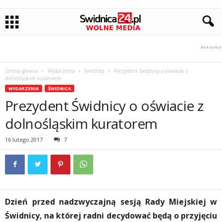
Strona główna
Wydarzenia
Świdnica
Prezydent Świdnicy o oświacie z
dolnośląskim kuratorem
WYDARZENIA
ŚWIDNICA
Prezydent Świdnicy o oświacie z
dolnośląskim kuratorem
16 lutego 2017
7
Dzień przed nadzwyczajną sesją Rady Miejskiej w
Świdnicy, na której radni decydować będą o przyjęciu