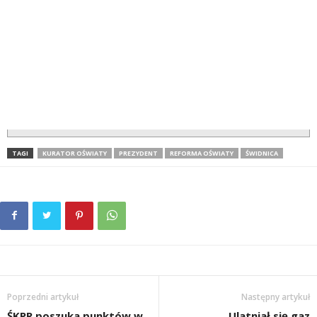
TAGI
KURATOR OŚWIATY
PREZYDENT
REFORMA OŚWIATY
ŚWIDNICA
Poprzedni artykuł
Następny artykuł
ŚKPR poszuka punktów w
Ulatniał się gaz