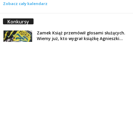
Zobacz cały kalendarz
Konkursy
Zamek Książ przemówił głosami służących.
Wiemy już, kto wygrał książkę Agnieszki...
16 lipca 2026
Historie służących Zamku Książ. Wygraj
najnowszą książkę Świdniczanki Agnieszki
Dobkiewicz
5 lipca 2026
Polityka prywatności
Kontakt
© Wydawca: Portal Swidnica24.pl, Marek Kowalski, Rynek 33/4, 58-100 Świdnica.
Redakcja Swidnica24.pl zastrzega sobie prawo do redagowania
niezamawianych, nadesłanych tekstów.
Redakcja nie odpowiada za treść publikowanych reklam i
artykułów sponsorowanych.