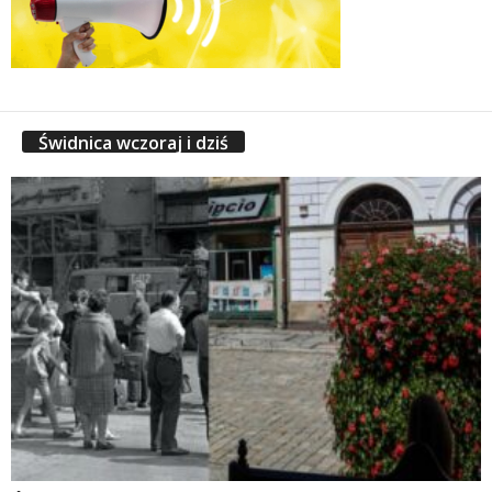
Świdnica wczoraj i dziś