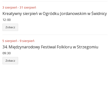
3
sierpień
-
31
sierpień
Kreatywny sierpień w Ogródku Jordanowskim w Świdnicy
12
:
00
Zobacz
5
sierpień
-
9
sierpień
34. Międzynarodowy Festiwal Folkloru w Strzegomiu
09
:
30
Zobacz