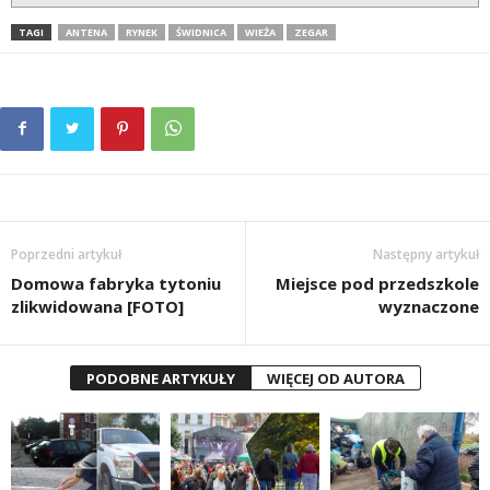
TAGI
ANTENA
RYNEK
ŚWIDNICA
WIEŻA
ZEGAR
Poprzedni artykuł
Następny artykuł
Domowa fabryka tytoniu
Miejsce pod przedszkole
zlikwidowana [FOTO]
wyznaczone
PODOBNE ARTYKUŁY
WIĘCEJ OD AUTORA