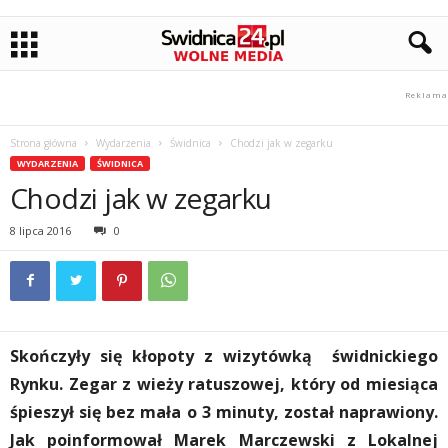
Strona główna
Wydarzenia
Świdnica
Chodzi jak w zegarku
WYDARZENIA
ŚWIDNICA
Chodzi jak w zegarku
8 lipca 2016
0
Skończyły się kłopoty z wizytówką świdnickiego
Rynku. Zegar z wieży ratuszowej, który od miesiąca
śpieszył się bez mała o 3 minuty, został naprawiony.
Jak poinformował Marek Marczewski z Lokalnej