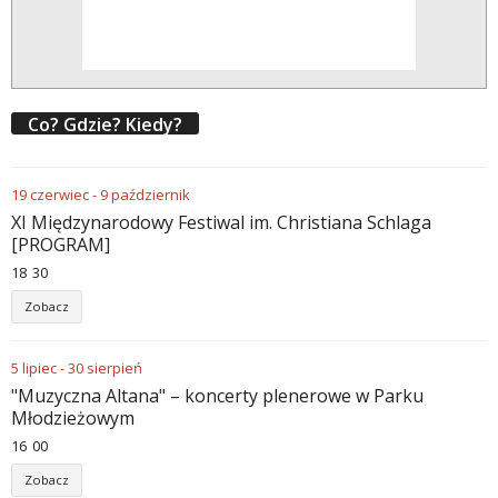
Co? Gdzie? Kiedy?
19
czerwiec
-
9
październik
XI Międzynarodowy Festiwal im. Christiana Schlaga
[PROGRAM]
18
:
30
Zobacz
5
lipiec
-
30
sierpień
"Muzyczna Altana" – koncerty plenerowe w Parku
Młodzieżowym
16
:
00
Zobacz