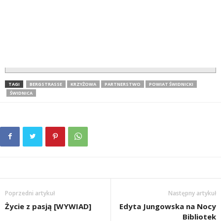
TAGI
BERGSTRASSE
KRZYŻOWA
PARTNERSTWO
POWIAT ŚWIDNICKI
ŚWIDNICA
Poprzedni artykuł
Następny artykuł
Życie z pasją [WYWIAD]
Edyta Jungowska na Nocy
Bibliotek