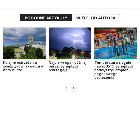
PODOBNE ARTYKUŁY
WIĘCEJ OD AUTORA
Kolejne ostrzeżenia
Najpierw upał, później
Temperatura sięgnie
synoptyków. Skwar, a w
burze. Synoptycy
nawet 35°C. Synoptycy
nocy burze
ostrzegają
podwyższyli stopień
pogodowego
ostrzeżenia