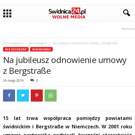
Strona główna
Bez kategorii
Na jubileusz odnowienie umowy z Bergstraße
BEZ KATEGORII
WYDARZENIA
Na jubileusz odnowienie umowy
z Bergstraße
26 maja 2016
0
15 lat trwa współpraca pomiędzy powiatami
świdnickim i Bergstraße w Niemczech. W 2001 roku