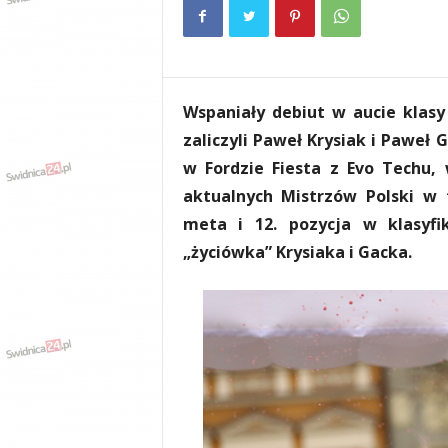
e
n
i
a
,
Wspaniały debiut w aucie klasy
i
n
zaliczyli Paweł Krysiak i Paweł
f
w Fordzie Fiesta z Evo Techu, 
o
aktualnych Mistrzów Polski w t
r
m
meta i 12. pozycja w klasyfi
a
„życiówka” Krysiaka i Gacka.
c
j
e
,
r
o
z
r
y