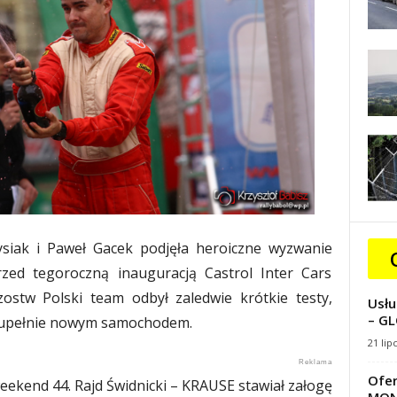
siak i Paweł Gacek podjęła heroiczne wyzwanie
rzed tegoroczną inauguracją Castrol Inter Cars
stw Polski team odbył zaledwie krótkie testy,
Usłu
– GL
 zupełnie nowym samochodem.
21 lip
Ofer
ekend 44. Rajd Świdnicki – KRAUSE stawiał załogę