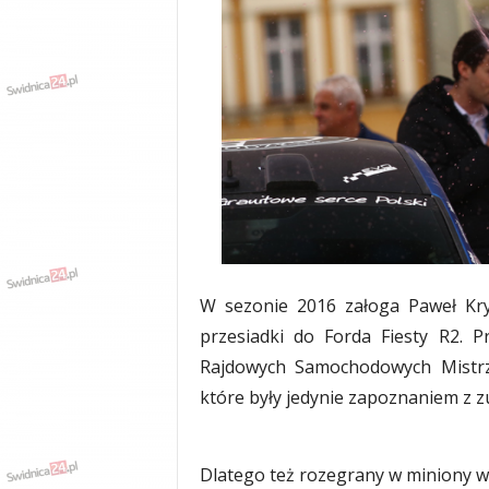
w
k
a
,
k
u
l
t
u
r
a
,
p
o
W sezonie 2016 załoga Paweł Kry
l
przesiadki do Forda Fiesty R2. P
i
Rajdowych Samochodowych Mistrzo
t
y
które były jedynie zapoznaniem z
k
a
,
Dlatego też rozegrany w miniony we
w