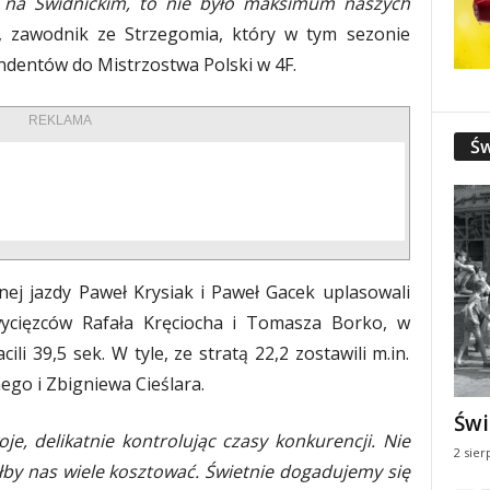
ić na Świdnickim, to nie było maksimum naszych
 zawodnik ze Strzegomia, który w tym sezonie
ndentów do Mistrzostwa Polski w 4F.
REKLAMA
Św
nej jazdy Paweł Krysiak i Paweł Gacek uplasowali
zwycięzców Rafała Kręciocha i Tomasza Borko, w
cili 39,5 sek. W tyle, ze stratą 22,2 zostawili m.in.
go i Zbigniewa Cieślara.
Świ
oje, delikatnie kontrolując czasy konkurencji. Nie
2 sier
by nas wiele kosztować. Świetnie dogadujemy się