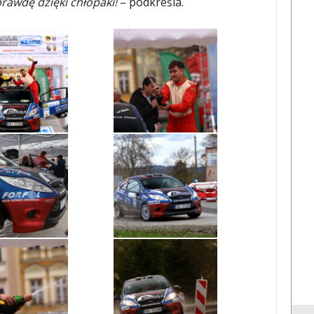
rawdę dzięki chłopaki!
– podkreśla.