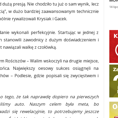
MON
dużą presją. Nie chodziło tu już o sam wynik, lecz
14 lip
cią”, w dużo bardziej zaawansowanym technicznie
pólnie rywalizowali Krysiak i Gacek.
anie wykonali perfekcyjnie. Startując w jednej z
zon stanowili zawodnicy z dużym doświadczeniem i
t nawiązali walkę z czołówką.
m Rościszów – Walim wskoczyli na drugie miejsce,
końca. Największy oesowy sukces osiągnęli na
hów – Podlesie, gdzie popisali się zwycięstwem i
o tego, że tak naprawdę dopiero na pierwszych
aliśmy auto. Naszym celem była meta, bo
wadzi się rewelacyjnie, to potrzebujemy jeszcze