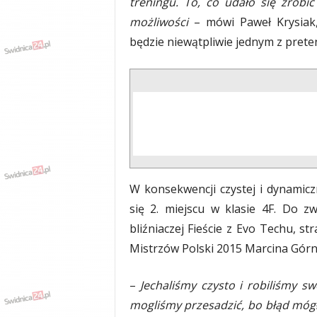
treningu. To, co udało się zrob
możliwości
– mówi Paweł Krysiak,
będzie niewątpliwie jednym z prete
W konsekwencji czystej i dynamicz
się 2. miejscu w klasie 4F. Do 
bliźniaczej Fieście z Evo Techu, stra
Mistrzów Polski 2015 Marcina Górne
–
Jechaliśmy czysto i robiliśmy sw
mogliśmy przesadzić, bo błąd mógł