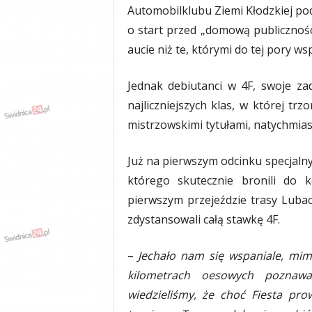
Automobilklubu Ziemi Kłodzkiej pod 
y
w
o start przed „domową publicznoś
i
aucie niż te, którymi do tej pory ws
a
d
Jednak debiutanci w 4F, swoje zad
y
,
najliczniejszych klas, w której tr
w
mistrzowskimi tytułami, natychmias
y
p
a
Już na pierwszym odcinku specjalny
d
którego skutecznie bronili do 
k
pierwszym przejeździe trasy Lubac
i
zdystansowali całą stawkę 4F.
–
Jechało nam się wspaniale, mim
kilometrach oesowych poznaw
wiedzieliśmy, że choć Fiesta pro