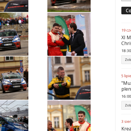
Co
19
cz
XI M
Chri
18
:
30
Zob
5
lipi
"Muz
ple
16
:
00
Zob
3
sie
Krea