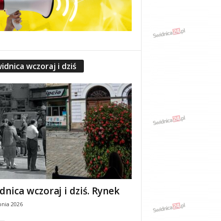
idnica wczoraj i dziś
dnica wczoraj i dziś. Rynek
pnia 2026