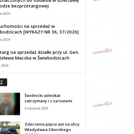
znaczonych do oddania w dzierżawę
odze bezprzetargowej
ca 2026
uchomości na sprzedaż w
bodzicach [WYKAZY NR 36, 37/2026]
ca 2026
targ na sprzedaż działki przy ul. Gen.
isława Maczka w Świebodzicach
a 2026
2
Świdnicki adwokat
zatrzymany i z zarzutami
6 sierpnia 2026
Zderzenie pięciu aut na ulicy
Władysława Sikorskiego