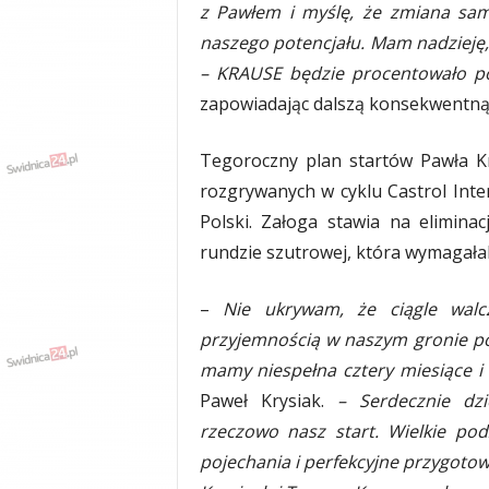
z Pawłem i myślę, że zmiana sam
naszego potencjału. Mam nadzieję,
– KRAUSE będzie procentowało pod
zapowiadając dalszą konsekwentną 
Tegoroczny plan startów Pawła K
rozgrywanych w cyklu Castrol In
Polski. Załoga stawia na elimina
rundzie szutrowej, która wymagał
–
Nie ukrywam, że ciągle wal
przyjemnością w naszym gronie p
mamy niespełna cztery miesiące i 
Paweł Krysiak.
– Serdecznie dzi
rzeczowo nasz start. Wielkie po
pojechania i perfekcyjne przygotowa