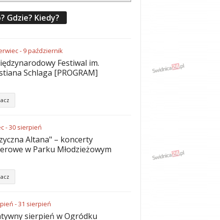
? Gdzie? Kiedy?
erwiec
-
9
październik
iędzynarodowy Festiwal im.
stiana Schlaga [PROGRAM]
acz
ec
-
30
sierpień
yczna Altana" – koncerty
nerowe w Parku Młodzieżowym
acz
rpień
-
31
sierpień
tywny sierpień w Ogródku