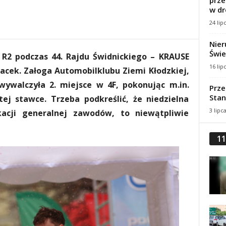
prze
w dr
24 lip
Nier
Świe
 R2 podczas 44. Rajdu Świdnickiego – KRAUSE
16 lip
 Gacek. Załoga Automobilklubu Ziemi Kłodzkiej,
wywalczyła 2. miejsce w 4F, pokonując m.in.
Prze
Stan
ej stawce. Trzeba podkreślić, że niedzielna
3 lipc
kacji generalnej zawodów, to niewątpliwie
11