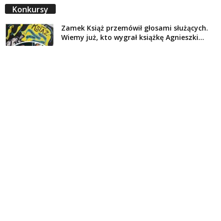
Konkursy
Zamek Książ przemówił głosami służących.
Wiemy już, kto wygrał książkę Agnieszki...
16 lipca 2026
Historie służących Zamku Książ. Wygraj
najnowszą książkę Świdniczanki Agnieszki
Dobkiewicz
5 lipca 2026
Polityka prywatności
Kontakt
© Wydawca: Portal Swidnica24.pl, Marek Kowalski, Rynek 33/4, 58-100 Świdnica.
Redakcja Swidnica24.pl zastrzega sobie prawo do redagowania
niezamawianych, nadesłanych tekstów.
Redakcja nie odpowiada za treść publikowanych reklam i
artykułów sponsorowanych.