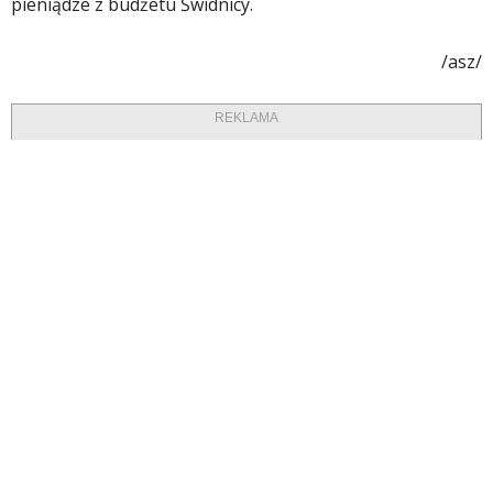
pieniądze z budżetu Świdnicy.
/asz/
REKLAMA