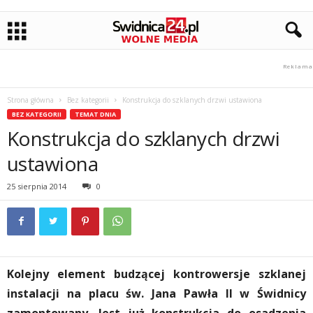
Strona główna
Bez kategorii
Konstrukcja do szklanych drzwi ustawiona
BEZ KATEGORII
TEMAT DNIA
Konstrukcja do szklanych drzwi
ustawiona
25 sierpnia 2014
0
Kolejny element budzącej kontrowersje szklanej
instalacji na placu św. Jana Pawła II w Świdnicy