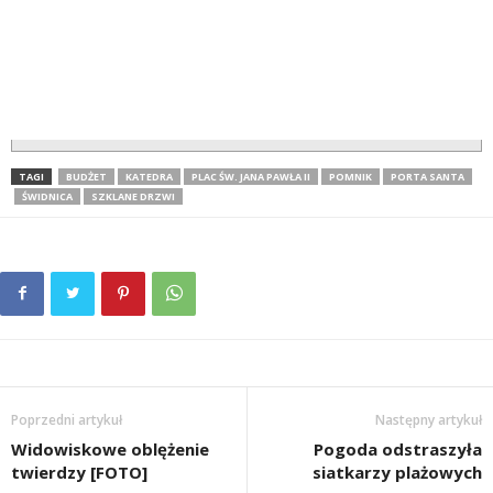
TAGI
BUDŻET
KATEDRA
PLAC ŚW. JANA PAWŁA II
POMNIK
PORTA SANTA
ŚWIDNICA
SZKLANE DRZWI
Poprzedni artykuł
Następny artykuł
Widowiskowe oblężenie
Pogoda odstraszyła
twierdzy [FOTO]
siatkarzy plażowych