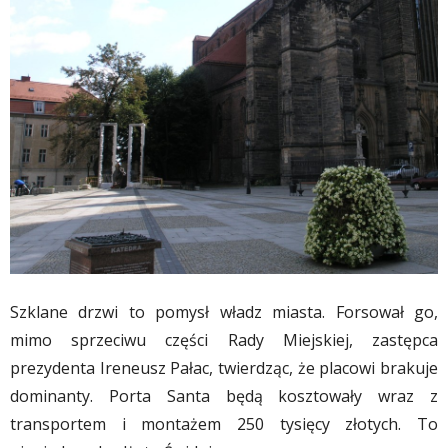
Szklane drzwi to pomysł władz miasta. Forsował go,
mimo sprzeciwu części Rady Miejskiej, zastępca
prezydenta Ireneusz Pałac, twierdząc, że placowi brakuje
dominanty. Porta Santa będą kosztowały wraz z
transportem i montażem 250 tysięcy złotych. To