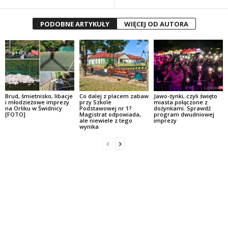
PODOBNE ARTYKUŁY
WIĘCEJ OD AUTORA
Brud, śmietnisko, libacje
Co dalej z placem zabaw
Jawo-żynki, czyli święto
i młodzieżowe imprezy
przy Szkole
miasta połączone z
na Orliku w Świdnicy
Podstawowej nr 1?
dożynkami. Sprawdź
[FOTO]
Magistrat odpowiada,
program dwudniowej
ale niewiele z tego
imprezy
wynika