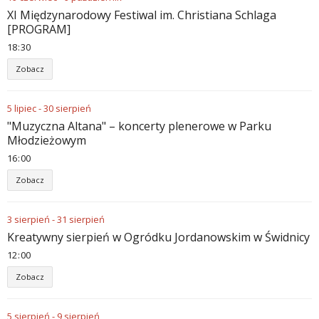
XI Międzynarodowy Festiwal im. Christiana Schlaga
[PROGRAM]
18
:
30
Zobacz
5
lipiec
-
30
sierpień
"Muzyczna Altana" – koncerty plenerowe w Parku
Młodzieżowym
16
:
00
Zobacz
3
sierpień
-
31
sierpień
Kreatywny sierpień w Ogródku Jordanowskim w Świdnicy
12
:
00
Zobacz
5
sierpień
-
9
sierpień