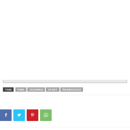
TAGI
PARK
SIŁOWNIA
SPORT
ŚWIEBODZICE