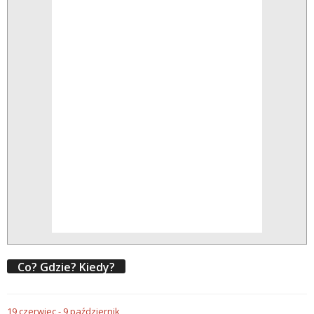
Co? Gdzie? Kiedy?
19
czerwiec
-
9
październik