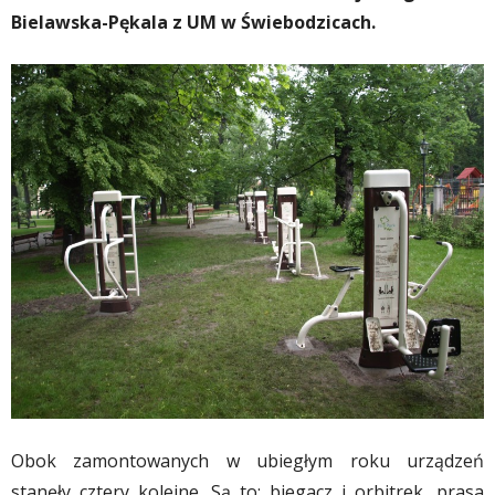
Bielawska-Pękala z UM w Świebodzicach.
Obok zamontowanych w ubiegłym roku urządzeń
stanęły cztery kolejne. Są to: biegacz i orbitrek, prasa