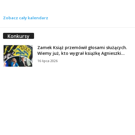
Zobacz cały kalendarz
Konkursy
Zamek Książ przemówił głosami służących.
Wiemy już, kto wygrał książkę Agnieszki...
16 lipca 2026
Historie służących Zamku Książ. Wygraj
najnowszą książkę Świdniczanki Agnieszki
Dobkiewicz
5 lipca 2026
Polityka prywatności
Kontakt
© Wydawca: Portal Swidnica24.pl, Marek Kowalski, Rynek 33/4, 58-100 Świdnica.
Redakcja Swidnica24.pl zastrzega sobie prawo do redagowania
niezamawianych, nadesłanych tekstów.