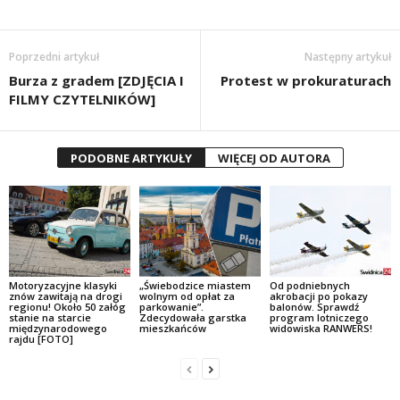
Poprzedni artykuł
Następny artykuł
Burza z gradem [ZDJĘCIA I
Protest w prokuraturach
FILMY CZYTELNIKÓW]
PODOBNE ARTYKUŁY
WIĘCEJ OD AUTORA
Motoryzacyjne klasyki
„Świebodzice miastem
Od podniebnych
znów zawitają na drogi
wolnym od opłat za
akrobacji po pokazy
regionu! Około 50 załóg
parkowanie”.
balonów. Sprawdź
stanie na starcie
Zdecydowała garstka
program lotniczego
międzynarodowego
mieszkańców
widowiska RANWERS!
rajdu [FOTO]