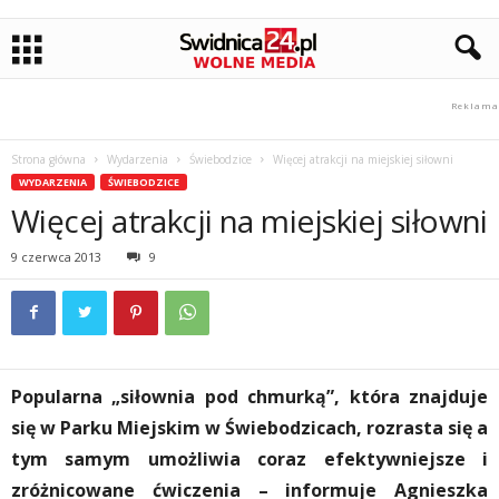
Strona główna
Wydarzenia
Świebodzice
Więcej atrakcji na miejskiej siłowni
WYDARZENIA
ŚWIEBODZICE
Więcej atrakcji na miejskiej siłowni
9 czerwca 2013
9
Popularna „siłownia pod chmurką”, która znajduje
się w Parku Miejskim w Świebodzicach, rozrasta się a
tym samym umożliwia coraz efektywniejsze i
zróżnicowane ćwiczenia – informuje Agnieszka