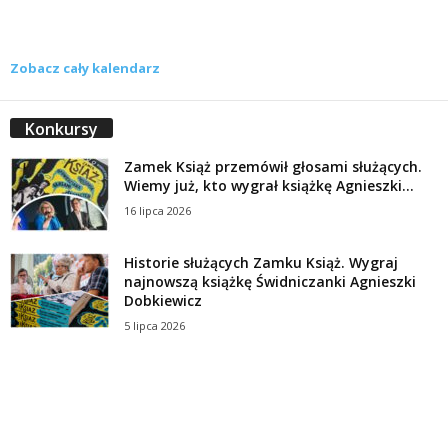
Zobacz cały kalendarz
Konkursy
Zamek Książ przemówił głosami służących.
Wiemy już, kto wygrał książkę Agnieszki...
16 lipca 2026
Historie służących Zamku Książ. Wygraj
najnowszą książkę Świdniczanki Agnieszki
Dobkiewicz
5 lipca 2026
Polityka prywatności
Kontakt
© Wydawca: Portal Swidnica24.pl, Marek Kowalski, Rynek 33/4, 58-100 Świdnica.
Redakcja Swidnica24.pl zastrzega sobie prawo do redagowania