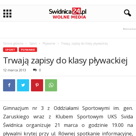
Strona główna
Sport
Pływanie
Trwają zapisy do klasy pływackiej
SPORT
PŁYWANIE
Trwają zapisy do klasy pływackiej
12 marca 2013
0
Gimnazjum nr 3 z Oddziałami Sportowymi im. gen.
Zaruskiego wraz z Klubem Sportowym UKS Svida
Świdnica organizuje 21 marca o godzinie 19.00 na
pływalni krytej przy ul. Równej spotkanie informacyjne,