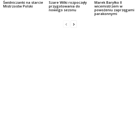
Świdniczanki na starcie
Szare Wilki rozpoczęły
Marek Baryłko II
Mistrzostw Polski
przygotowania do
wicemistrzem w
nowego sezonu
powożeniu zaprzęgami
parakonnymi