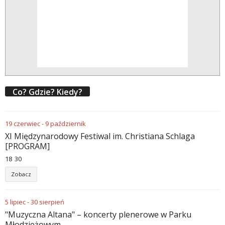
Co? Gdzie? Kiedy?
19
czerwiec
-
9
październik
XI Międzynarodowy Festiwal im. Christiana Schlaga
[PROGRAM]
18
30
Zobacz
5
lipiec
-
30
sierpień
"Muzyczna Altana" – koncerty plenerowe w Parku
Młodzieżowym