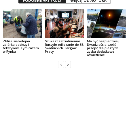
PODOBNE ARTYKUŁY
WIĘCEJ OD AUTORA
Zbliża się kolejna
Szukasz zatrudnienia?
Ma być bezpieczniej.
zbiórka odzieży i
Ruszyło odliczanie do 36.
Dwadzieścia sześć
tekstyliów. Tym razem
Świdnickich Targów
przejść dla pieszych
w Rynku
Pracy
zyska dodatkowe
oświetlenie