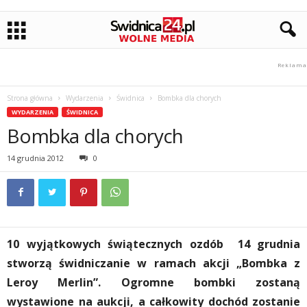
Strona główna
Wydarzenia
Świdnica
Bombka dla chorych
WYDARZENIA
ŚWIDNICA
Bombka dla chorych
14 grudnia 2012
0
10 wyjątkowych świątecznych ozdób 14 grudnia
stworzą świdniczanie w ramach akcji „Bombka z
Leroy Merlin”. Ogromne bombki zostaną
wystawione na aukcji, a całkowity dochód zostanie