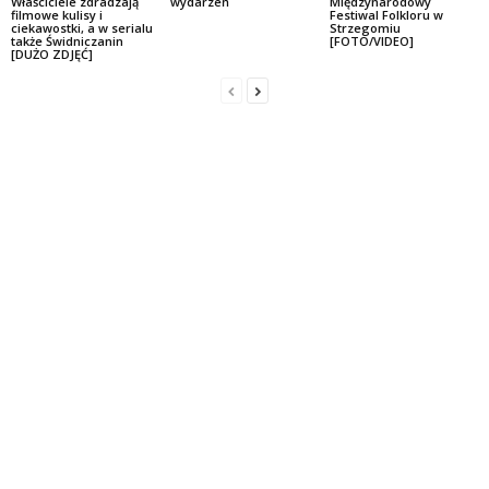
Właściciele zdradzają
wydarzeń
Międzynarodowy
filmowe kulisy i
Festiwal Folkloru w
ciekawostki, a w serialu
Strzegomiu
także Świdniczanin
[FOTO/VIDEO]
[DUŻO ZDJĘĆ]