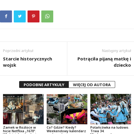
Poprzedni artykuł
Następny artykuł
Starcie historycznych
Potrąciła pijaną matkę i
wojsk
dziecko
PODOBNE ARTYKUŁY
WIĘCEJ OD AUTORA
Zamek w Roztoce w
Co? Gdzie? Kiedy?
Potańcówka na ludowo.
hicie Netflixa „1670”.
Weekendowy kalendarz
Trwa 34.