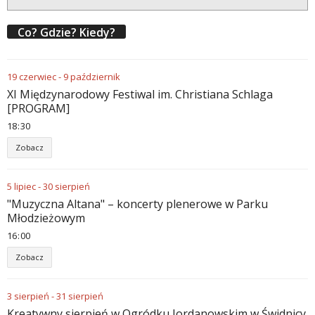
Co? Gdzie? Kiedy?
19
czerwiec
-
9
październik
XI Międzynarodowy Festiwal im. Christiana Schlaga
[PROGRAM]
18
30
Zobacz
5
lipiec
-
30
sierpień
"Muzyczna Altana" – koncerty plenerowe w Parku
Młodzieżowym
16
00
Zobacz
3
sierpień
-
31
sierpień
Kreatywny sierpień w Ogródku Jordanowskim w Świdnicy