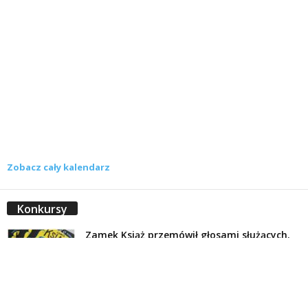
Zobacz cały kalendarz
Konkursy
Zamek Książ przemówił głosami służących.
Wiemy już, kto wygrał książkę Agnieszki...
16 lipca 2026
Historie służących Zamku Książ. Wygraj