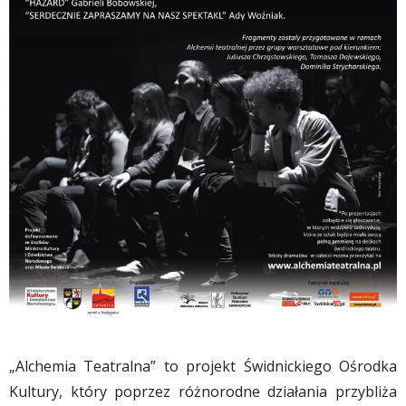
„Alchemia Teatralna” to projekt Świdnickiego Ośrodka
Kultury, który poprzez różnorodne działania przybliża