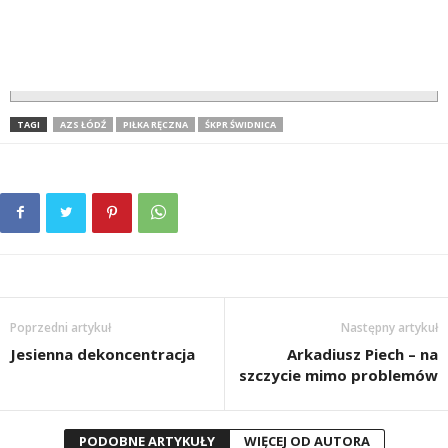
TAGI
AZS ŁÓDŹ
PIŁKA RĘCZNA
ŚKPR ŚWIDNICA
Poprzedni artykuł
Następny artykuł
Jesienna dekoncentracja
Arkadiusz Piech – na
szczycie mimo problemów
PODOBNE ARTYKUŁY
WIĘCEJ OD AUTORA