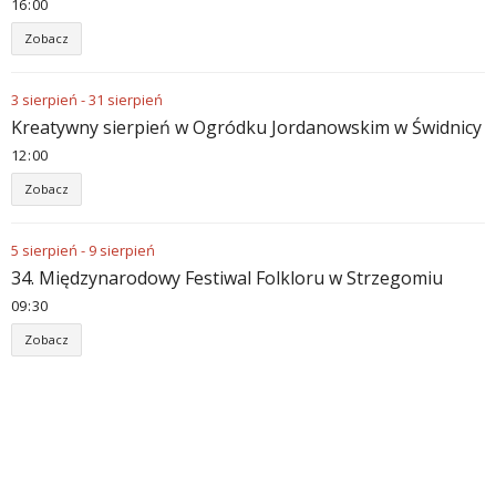
16
:
00
Zobacz
3
sierpień
-
31
sierpień
Kreatywny sierpień w Ogródku Jordanowskim w Świdnicy
12
:
00
Zobacz
5
sierpień
-
9
sierpień
34. Międzynarodowy Festiwal Folkloru w Strzegomiu
09
:
30
Zobacz