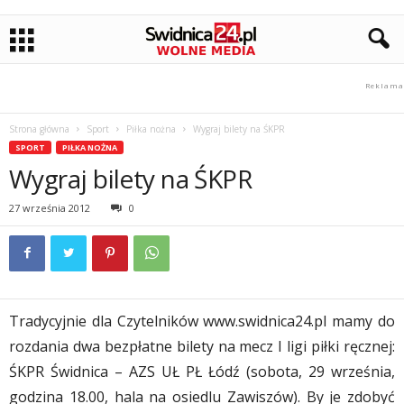
Strona główna
Sport
Piłka nożna
Wygraj bilety na ŚKPR
SPORT
PIŁKA NOŻNA
Wygraj bilety na ŚKPR
27 września 2012
0
Tradycyjnie dla Czytelników www.swidnica24.pl mamy do
rozdania dwa bezpłatne bilety na mecz I ligi piłki ręcznej:
ŚKPR Świdnica – AZS UŁ PŁ Łódź (sobota, 29 września,
godzina 18.00, hala na osiedlu Zawiszów). By je zdobyć