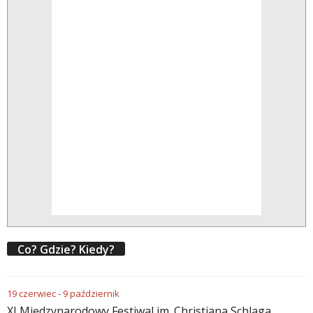
Co? Gdzie? Kiedy?
19
czerwiec
-
9
październik
XI Międzynarodowy Festiwal im. Christiana Schlaga