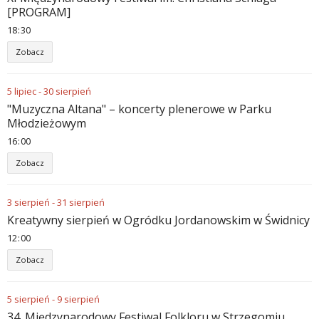
[PROGRAM]
18
30
Zobacz
5
lipiec
-
30
sierpień
"Muzyczna Altana" – koncerty plenerowe w Parku
Młodzieżowym
16
00
Zobacz
3
sierpień
-
31
sierpień
Kreatywny sierpień w Ogródku Jordanowskim w Świdnicy
12
00
Zobacz
5
sierpień
-
9
sierpień
34. Międzynarodowy Festiwal Folkloru w Strzegomiu