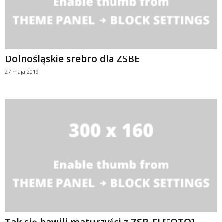
Dolnośląskie srebro dla ZSBE
27 maja 2019
Tak się bawili maturzyści z ZSB-E! [FOTO]