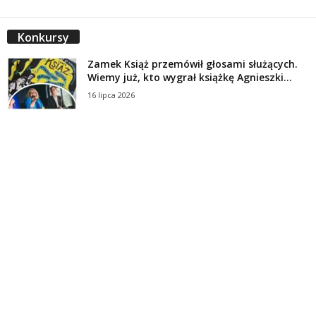
Konkursy
Zamek Książ przemówił głosami służących.
Wiemy już, kto wygrał książkę Agnieszki...
16 lipca 2026
Historie służących Zamku Książ. Wygraj
najnowszą książkę Świdniczanki Agnieszki
Dobkiewicz
5 lipca 2026
Polityka prywatności
Kontakt
© Wydawca: Portal Swidnica24.pl, Marek Kowalski, Rynek 33/4, 58-100 Świdnica.
Redakcja Swidnica24.pl zastrzega sobie prawo do redagowania
niezamawianych, nadesłanych tekstów.
Redakcja nie odpowiada za treść publikowanych reklam i
artykułów sponsorowanych.